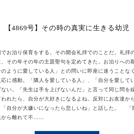
【4869号】その時の真実に生きる幼児
でお泊り保育をする。その開会礼拝でのことだ。礼拝
に、その年その年の主題聖句を定めてきた。お泊りへの
分のように愛している人」との問いに即座に迷うことな
反応に感動。「隣人を愛している人」、「自分を愛して
げない。「先生は手を上げないんだ」と言って同じ問を
言われたら、自分が大好きになるよね。反対にお友達か
、「自分が大嫌いになったら悲しいね」と話した。 「
親から離れて不……