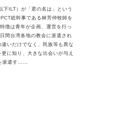
n（以下ILT）が「君の名は」という
在PCT総幹事である林芳仲牧師を
Tの特徴は青年が企画、運営を行っ
0日間台湾各地の教会に派遣され
の違いだけでなく、民族等も異な
を更に知り、大きな出会いが与え
を派遣す……