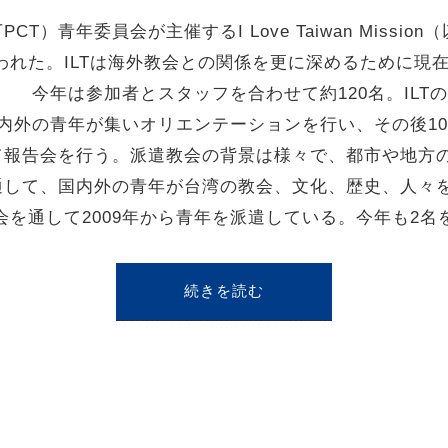
青年委員会が主催するI Love Taiwan Missio
行われた。ILTは海外教会との関係を更に深めるために現
た。 今年は参加者とスタッフを合わせて約120名。IL
内外の青年が集いオリエンテーションを行い、その後1
て報告会を行う。派遣教会の背景は様々で、都市や地方
通して、国内外の青年が台湾の教会、文化、歴史、人々
を通して2009年から青年を派遣している。今年も2名
続きを読む