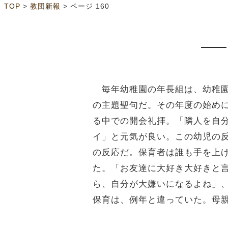
>
>
ページ 160
TOP
教団新報
毎年幼稚園の年長組は、幼稚園
の主題聖句だ。その年度の始め
る中での開会礼拝。「隣人を自
イ」と元気が良い。この幼児の
の反応だ。保育者は誰も手を上
た。「お友達に大好き大好きと
ら、自分が大嫌いになるよね」
保育は、例年と違っていた。母