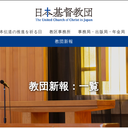
本伝道の推進を祈る日
教区事務所
事務局・出版局・年金局
教団新報
教団新報
：一覧