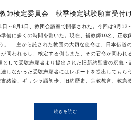
号】教師検定委員会 秋季検定試験願書受付
1日～8月1日、教団会議室で開催された。今回は9月12
準備に多くの時間を割いた。現在、補教師10名、正教
行う。 主から託された教団の大切な使命は、日本伝道
命が問われるし、検定する側もまた、その召命が問われ
題として受験志願者より提出された旧新約聖書の釈義・
に達しなかった受験志願者にはレポートを提出してもら
聖書緒論、ギリシャ語初歩、旧約歴史、宗教教育、教憲
続きを読む