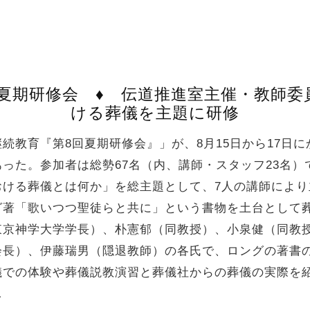
8回夏期研修会 ♦ 伝道推進室主催・教師委
ける葬儀を主題に研修
教育『第8回夏期研修会』」が、8月15日から17日
った。参加者は総勢67名（内、講師・スタッフ23名）
おける葬儀とは何か」を総主題として、7人の講師によ
グ著「歌いつつ聖徒らと共に」という書物を土台として
東京神学大学学長）、朴憲郁（同教授）、小泉健（同教
会長）、伊藤瑞男（隠退教師）の各氏で、ロングの著書
儀での体験や葬儀説教演習と葬儀社からの葬儀の実際を
…