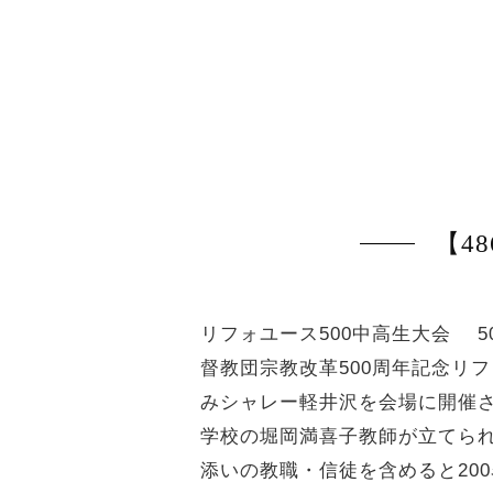
【4
リフォユース500中高生大会 5
督教団宗教改革500周年記念リ
みシャレー軽井沢を会場に開催
学校の堀岡満喜子教師が立てら
添いの教職・信徒を含めると20