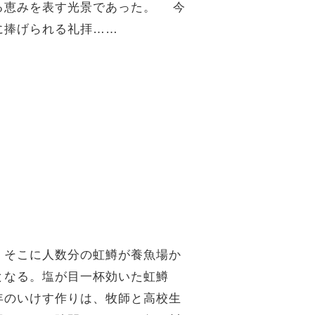
る恵みを表す光景であった。 今
に捧げられる礼拝……
、そこに人数分の虹鱒が養魚場か
となる。塩が目一杯効いた虹鱒
年のいけす作りは、牧師と高校生