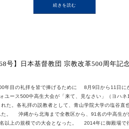
続きを読む
868号】日本基督教団 宗教改革500周年記
00年目の礼拝を皆で捧げるために 8月9日から11日に
フォユース500中高生大会が「来て、見なさい」（ヨハネ
された。各礼拝の説教者として、青山学院大学の塩谷直
れた。 沖縄から北海まで全教区から、91名の中高生が
0名以上の規模での大会となった。 2014年に御殿場