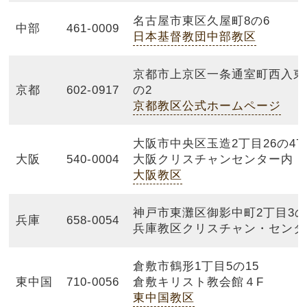
名古屋市東区久屋町8の6
中部
461-0009
日本基督教団中部教区
京都市上京区一条通室町西入東日
京都
602-0917
の2
京都教区公式ホームページ
大阪市中央区玉造2丁目26の47
大阪
540-0004
大阪クリスチャンセンター
大阪教区
神戸市東灘区御影中町2丁目3の
兵庫
658-0054
兵庫教区クリスチャン・センタ
倉敷市鶴形1丁目5の15
東中国
710-0056
倉敷キリスト教会館４F
東中国教区