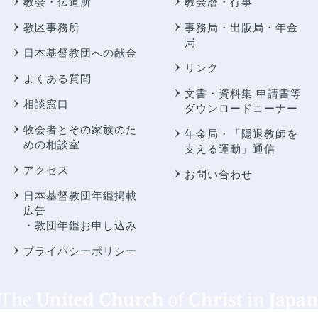
教会・伝道所
教会暦・行事
教区事務所
事務局・出版局・年金
局
日本基督教団への献金
リンク
よくある質問
文書・資料集 申請書等
相談窓口
ダウンロードコーナー
牧会者とその家族のた
年金局・
「隠退教師を
めの相談室
支える運動」通信
アクセス
お問い合わせ
日本基督教団年鑑掲載
広告
・教団年鑑お申し込み
プライバシーポリシー