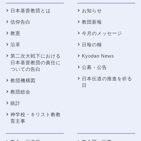
日本基督教団とは
お知らせ
信仰告白
教団新報
教憲
今月のメッセージ
沿革
日毎の糧
第二次大戦下における
Kyodan News
日本基督教団の責任に
公募・公告
ついての告白
日本伝道の推進を祈る
教団機構図
日
教団総会
統計
神学校・キリスト教教
育主事