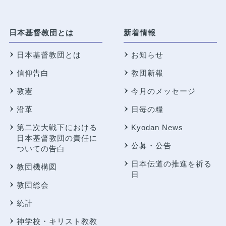
日本基督教団とは
新着情報
日本基督教団とは
お知らせ
信仰告白
教団新報
教憲
今月のメッセージ
沿革
日毎の糧
第二次大戦下における
Kyodan News
日本基督教団の責任に
公募・公告
ついての告白
日本伝道の推進を祈る
教団機構図
日
教団総会
統計
神学校・キリスト教教