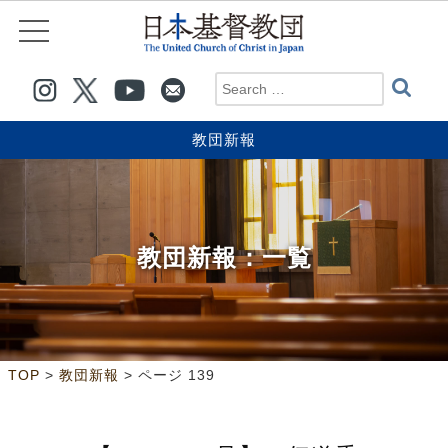
教団新報
教団新報
：一覧
>
>
ページ 139
TOP
教団新報