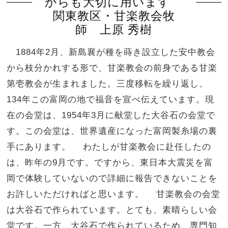
からも大切に用います
関東教区・甘楽教会牧
師 上原 秀樹
1884年2月、新島襄が種を蒔き設立した安中教会
から枝分かれする形で、甘楽教会の前身である甘楽
第壱教会が生まれました。三度移転を繰り返し、
134年この富岡の地で福音を宣べ伝えています。現
在の会堂は、1954年3月に献堂した大谷石の会堂で
す。この会堂は、世界遺産になった富岡製糸場の裏
手にあります。 わたしが甘楽教会に赴任したの
は、昨年の9月です。ですから、東日本大震災を富
岡で体験していないので詳細に報告できないことを
お許しいただければと思います。 甘楽教会の会堂
は大谷石で作られています。とても、素晴らしい会
堂です。一方、大谷石で作られているため、専門知