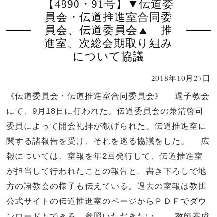
【4890・91号】▼伝道委
員会・伝道推進室合同委
員会、伝道委員会▲ 推
進室、次総会期取り組み
について協議
2018年10月27日
《伝道委員会・伝道推進室合同委員会》 逗子教会
にて、9月18日に行われた。伝道委員会の兼清啓司
委員によって開会礼拝が献げられた。伝道推進室に
関する諸報告を受け、それを巡る協議をした。 広
報については、室報を年2回発行して、伝道推進室
が担当して行われたことの報告と、書き下ろしで地
方の諸教会の様子も伝えている。過去の室報は教団
公式サイトの伝道推進室のページからＰＤＦでダウ
ンロードもできる。参照いただきたい。 教師養成