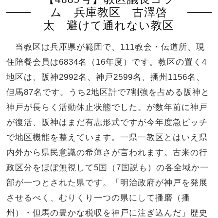
ム 兵庫教区 古澤啓
太 避けて通れない教区
当教区は兵庫県が範囲で、111教会・伝道所、現
住陪餐会員は6834名（16年度）です。教区の置く4
地区は、阪神2992名、神戸2599名、播州1156名、
但馬87名です。うち2地区計で7割強を占める阪神と
神戸が長らく活動休止状態でした。が数年前に神戸
が復活、阪神はまだ有志形式ですが今年度急ピッチ
で地区機能を整えています。一県一教区とはいえ県
内外から県民意識の希薄さが言われます。古来の行
政区分をほぼ無視して5国（7国説も）の各全域か一
部が一つとされた県です。「明治政府が神戸を発展
させるべく、むりくり一つの県にして播磨（播
州）・但馬の豊かな税収を神戸に注ぎ込んだ」歴史