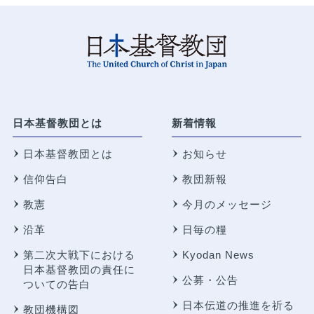
日本基督教団とは
新着情報
日本基督教団とは
お知らせ
信仰告白
教団新報
教憲
今月のメッセージ
沿革
日毎の糧
第二次大戦下における
Kyodan News
日本基督教団の責任に
公募・公告
ついての告白
日本伝道の推進を祈る
教団機構図