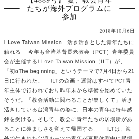
【4889号】 夏、教会青年
たちが海外プログラムに
参加
2018年10月6日
I Love Taiwan Mission 活き活きとした青年たちに
触れる 今年も台湾基督長老教会（PCT）青年委員
会が主催するI Love Taiwan Mission（ILT）が、
「初αThe beginning」というテーマで7月4日から21
日に行われた。 ILTの企画・運営はすべてPCT青
年主体で行われており昨年末から準備を始めていた
そうだ。「教会活動に関わることが楽しくて」活き
活きしている台湾青年の姿に、日本の青年は毎年感
銘を受ける。そして、教会に青年たちの居場所があ
ることに羨ましさを覚えて帰国する。 ILTは、海
外で生まれた台湾ルーツの青年が夏期休暇中に帰郷