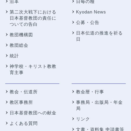
沿革
日毎の糧
第二次大戦下における
Kyodan News
日本基督教団の責任に
公募・公告
ついての告白
日本伝道の推進を祈る
教団機構図
日
教団総会
統計
神学校・キリスト教教
育主事
教会・伝道所
教会暦・行事
教区事務所
事務局・出版局・年金
局
日本基督教団への献金
リンク
よくある質問
文書・資料集 申請書等