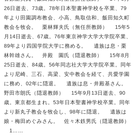
26日逝去、73歳。78年日本聖書神学校を卒業、79
年より田園調布教会、小高、鳥取信和、飯田知久町
教会を牧会。 栗林輝夫氏（無任所教師） 15年5
月14日逝去、67歳。76年東京神学大学大学院卒業、
89年より四国学院大学に務める。 遺族は息・栗
林幹雄さん。 井殿 園氏（隠退教師） 15年8月
25日逝去、84歳。56年同志社大学大学院卒業。同年
より尼崎、三石、高梁、安中教会を経て、共愛学園
に務め、02年に隠退。 遺族は息・井殿基さん。
野田市朗氏（隠退教師） 15年9月13日逝去、90
歳。東京都生まれ。53年日本聖書神学校卒業。同年
より新丸子教会を牧会し、98年に隠退。 遺族は
娘・梅田めぐみさん。 佐々木鉄男氏（隠退教師）
1……