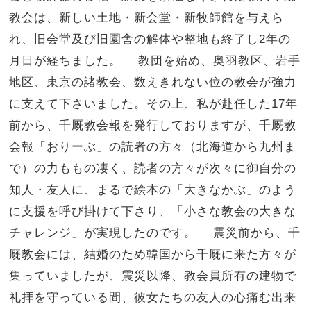
教会は、新しい土地・新会堂・新牧師館を与えら
れ、旧会堂及び旧園舎の解体や整地も終了し2年の
月日が経ちました。 教団を始め、奥羽教区、岩手
地区、東京の諸教会、数えきれない位の教会が強力
に支えて下さいました。その上、私が赴任した17年
前から、千厩教会報を発行しておりますが、千厩教
会報「おりーぶ」の読者の方々（北海道から九州ま
で）の力ももの凄く、読者の方々が次々に御自分の
知人・友人に、まるで絵本の「大きなかぶ」のよう
に支援を呼び掛けて下さり、「小さな教会の大きな
チャレンジ」が実現したのです。 震災前から、千
厩教会には、結婚のため韓国から千厩に来た方々が
集っていましたが、震災以降、教会員所有の建物で
礼拝を守っている間、彼女たちの友人の心痛む出来