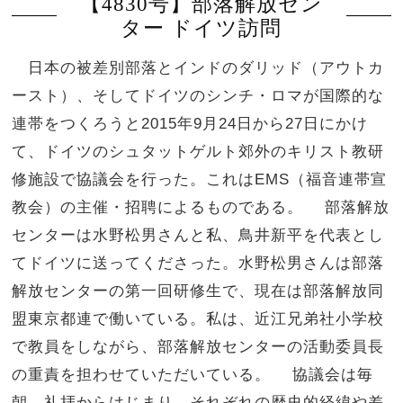
【4830号】部落解放セン
ター ドイツ訪問
日本の被差別部落とインドのダリッド（アウトカ
ースト）、そしてドイツのシンチ・ロマが国際的な
連帯をつくろうと2015年9月24日から27日にかけ
て、ドイツのシュタットゲルト郊外のキリスト教研
修施設で協議会を行った。これはEMS（福音連帯宣
教会）の主催・招聘によるものである。 部落解放
センターは水野松男さんと私、鳥井新平を代表とし
てドイツに送ってくださった。水野松男さんは部落
解放センターの第一回研修生で、現在は部落解放同
盟東京都連で働いている。私は、近江兄弟社小学校
で教員をしながら、部落解放センターの活動委員長
の重責を担わせていただいている。 協議会は毎
朝、礼拝からはじまり、それぞれの歴史的経緯や差