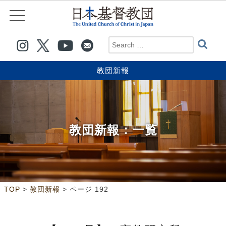
教団新報
教団新報
：一覧
>
>
ページ 192
TOP
教団新報