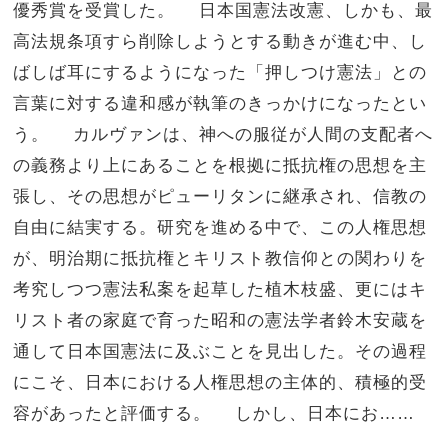
優秀賞を受賞した。 日本国憲法改憲、しかも、最
高法規条項すら削除しようとする動きが進む中、し
ばしば耳にするようになった「押しつけ憲法」との
言葉に対する違和感が執筆のきっかけになったとい
う。 カルヴァンは、神への服従が人間の支配者へ
の義務より上にあることを根拠に抵抗権の思想を主
張し、その思想がピューリタンに継承され、信教の
自由に結実する。研究を進める中で、この人権思想
が、明治期に抵抗権とキリスト教信仰との関わりを
考究しつつ憲法私案を起草した植木枝盛、更にはキ
リスト者の家庭で育った昭和の憲法学者鈴木安蔵を
通して日本国憲法に及ぶことを見出した。その過程
にこそ、日本における人権思想の主体的、積極的受
容があったと評価する。 しかし、日本にお……