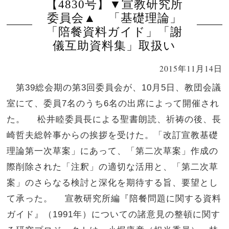
【4830号】▼宣教研究所
委員会▲ 「基礎理論」
「陪餐資料ガイド」「謝
儀互助資料集」取扱い
2015年11月14日
第39総会期の第3回委員会が、10月5日、教団会議
室にて、委員7名のうち6名の出席によって開催され
た。 松井睦委員長による聖書朗読、祈祷の後、長
崎哲夫総幹事からの挨拶を受けた。「改訂宣教基礎
理論第一次草案」にあって、「第二次草案」作成の
際削除された「注釈」の適切な活用と、「第二次草
案」のさらなる検討と深化を期待する旨、要望とし
て承った。 宣教研究所編『陪餐問題に関する資料
ガイド』（1991年）についての諸意見の整頓に関す