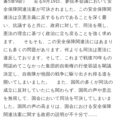
書5章9節） 去る9月19日、参院本会議において安
全保障関連法案が可決されました。この安全保障関
連法は立憲主義に反するものであることを深く憂
い、抗議すると共に、政府に対して、同法を廃し、
憲法の理念に基づく政治に立ち戻ることを強く求め
ます。 そもそも、この安全保障関連法にはあまり
にも多くの問題があります。何よりも同法は憲法に
違反しております。そして、これまで戦後70年もの
間認めてこなかった集団的自衛権の行使容認を閣議
決定し、自衛隊が他国の戦争に駆り出され得る道を
開いてしまいました。 また、国民の多くが同法の
成立に反対していたにも関わらず、国民の声や意志
を無視して、国会において同法を可決してしまいま
した。国民の声の高まりは、国会における安全保障
関連法案に関する政府の説明が不十分で……