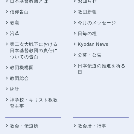
日本基督教団とは
お知らせ
信仰告白
教団新報
教憲
今月のメッセージ
沿革
日毎の糧
第二次大戦下における
Kyodan News
日本基督教団の責任に
公募・公告
ついての告白
日本伝道の推進を祈る
教団機構図
日
教団総会
統計
神学校・キリスト教教
育主事
教会・伝道所
教会暦・行事