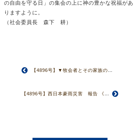
の自由を守る日」の集会の上に神の豊かな祝福があ
りますように。
（社会委員長 森下 耕）
【4896号】▼牧会者とその家族のための相談室委員会▲ 3月より相談受付を開始
【4896号】西日本豪雨災害 報告 《広島県呉地区、岡山県西平島地区・真備地区》 豪雨から半年を経て各地区の支援