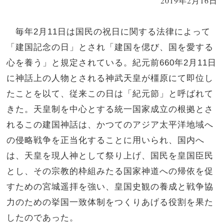
2019年2月16日
毎年2月11日は国民の祝日に関する法律によって
「建国記念の日」とされ「建国を偲び、国を愛する
心を養う」と規定されている。紀元前660年2月11日
に神話上の人物とされる神武天皇が橿原にて即位し
たことを以て、従来この日は「紀元節」と呼ばれて
きた。天皇制を中心とする統一国家成立の根拠とさ
れるこの建国神話は、かつてのアジア太平洋地域へ
の侵略戦争を正当化することに用いられ、国内へ
は、天皇を現人神として祭り上げ、国民を皇国臣民
とし、その宗教的枠組みたる国家神道への帰依を促
すための宮城遥拝を強い、皇国史観の養成と戦争協
力のための挙国一致体制をつくりあげる役割を果た
したのであった。