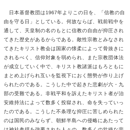
日本基督教団は1967年よりこの日を、「信教の自
由を守る日」としている。何故ならば、戦前戦中を
通して、天皇制の名のもとに信教の自由が抑圧され
てきた歴史があるからである。敵性宗教とみなされ
てきたキリスト教会は国家の懐柔によって骨抜きに
されるべく、信仰対象を弱められ、また宗教団体法
が成立していく中で、キリスト教諸派はもろともに
まとめ上げられ互いを監視下におく態勢が作り上げ
られたのである。こうした中で起きた悲劇が六・九
部の受難である。非戦平和を訴えたキリスト者が治
安維持法によって数多く投獄され、命を失っていっ
たのである。こうした不条理な抑圧に苦しめられた
のは国民のみならず、朝鮮半島への侵略にあたって
は神社参拝を強要された人々の、数多くの壮絶な悲