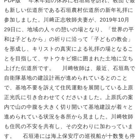
PDF版 年末年始の休みに石垣島を訪れ、教団で最
も新しい伝道所である石垣農村伝道所の新年礼拝に
参加しました。川﨑正志牧師夫妻が、2019年10月
29日に、地域の人々の憩いの場となり、「世界の平
和は子どもから」の祈りに沿って「子どもの教会」
を形成し、キリストの真実による礼拝の場となるこ
とを目指して、サトウキビ畑に囲まれた土地に立ち
上げた伝道所です。 川﨑牧師は、最近、石垣島で
自衛隊基地の建設計画が進められているとのこと
で、基地不要を訴えて住民運動を展開している上原
正光氏に引き合わせてくださいました。上原氏の案
内で山の中腹を大きく切り開いて基地建設が着々と
進められている状況を各所から見ました。川﨑牧師
も住民の不安を共有し、その交わりに加わっていま
す。 石垣港には海上保安庁の巡視船が十数隻も停