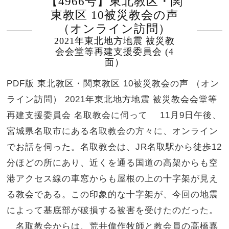
【4966号】東北教区・関
東教区 10被災教会の声
（オンライン訪問）
2021年東北地方地震 被災教
会会堂等再建支援委員会 (4
面）
PDF版 東北教区・関東教区 10被災教会の声 （オン
ライン訪問） 2021年東北地方地震 被災教会会堂等
再建支援委員会 名取教会に伺って 11月9日午後、
宮城県名取市にある名取教会の方々に、オンライン
でお話を伺った。名取教会は、JR名取駅から徒歩12
分ほどの所にあり、近くを通る国道の高架からも空
港アクセス線の車窓からも屋根の上の十字架が見え
る教会である。この印象的な十字架が、今回の地震
によって基底部が破損する被害を受けたのだった。
名取教会からは、荒井偉作牧師と教会員の高橋嘉