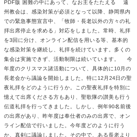
PDF版 困難の中にあって、なお主をたたえる 遠
州教会は、感染対策が必須となって以降、静岡県内
での緊急事態宣言中、「牧師・長老以外の方々の礼
拝出席停止を求める」対応をしました。常時、礼拝
を3回に分け、オンライン配信を用いる等、基本的
な感染対策を継続し、礼拝を続けています。多くの
集会は実施できず、活動制限は続いています。 今
年度のクリスマス諸活動について、具体的に10月の
長老会から議論を開始しました。特に12月24日の聖
夜礼拝をどのように行うか。この聖夜礼拝を特別に
憶えて出席くださる方もあり、聖歌隊の讃美も行う
伝道礼拝を行ってきました。しかし、例年90名前後
の出席があり、昨年度は奉仕者のみの出席で、オン
ライン配信で行いました。今年度どのように行う
か、真剣に議論しました。その中で、ある長老より