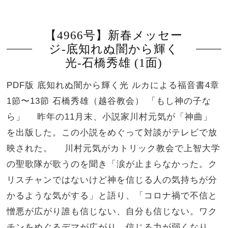
【4966号】新春メッセー
ジ-底知れぬ闇から輝く
光-石橋秀雄 (1面)
PDF版 底知れぬ闇から輝く光 ルカによる福音書4章
1節〜13節 石橋秀雄（越谷教会） 「もし神の子な
ら」 昨年の11月末、小説家川村元気が「神曲」
を出版した。この小説をめぐって対談がテレビで放
映された。 川村元気がカトリック教会で上智大学
の聖歌隊が歌うのを聞き「涙が止まらなかった。ク
リスチャンではないけど神を信じる人の気持ちが分
かるような気がする」と語り、「コロナ禍で不信と
憎悪が広がり誰も信じない、自分も信じない。ワク
チンをめぐるデマが広がり、信じる力が弱くなり、