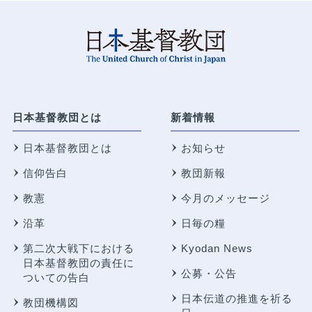
日本基督教団とは
新着情報
日本基督教団とは
お知らせ
信仰告白
教団新報
教憲
今月のメッセージ
沿革
日毎の糧
第二次大戦下における
Kyodan News
日本基督教団の責任に
公募・公告
ついての告白
日本伝道の推進を祈る
教団機構図