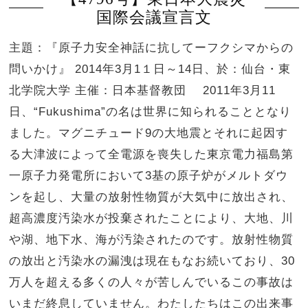
国際会議宣言文
主題：『原子力安全神話に抗してーフクシマからの
問いかけ』 2014年3月1１日～14日、於：仙台・東
北学院大学 主催：日本基督教団 2011年3月11
日、“Fukushima”の名は世界に知られることとなり
ました。マグニチュード9の大地震とそれに起因す
る大津波によって全電源を喪失した東京電力福島第
一原子力発電所において3基の原子炉がメルトダウ
ンを起し、大量の放射性物質が大気中に放出され、
超高濃度汚染水が投棄されたことにより、大地、川
や湖、地下水、海が汚染されたのです。放射性物質
の放出と汚染水の漏洩は現在もなお続いており、30
万人を超える多くの人々が苦しんでいるこの事故は
いまだ終息していません。わたしたちはこの出来事