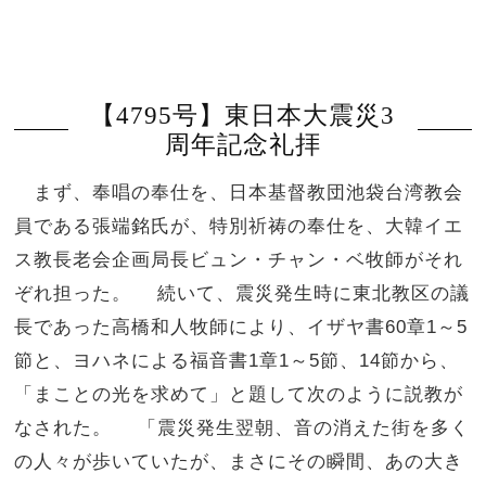
【4795号】東日本大震災3
周年記念礼拝
まず、奉唱の奉仕を、日本基督教団池袋台湾教会
員である張端銘氏が、特別祈祷の奉仕を、大韓イエ
ス教長老会企画局長ビュン・チャン・ベ牧師がそれ
ぞれ担った。 続いて、震災発生時に東北教区の議
長であった高橋和人牧師により、イザヤ書60章1～5
節と、ヨハネによる福音書1章1～5節、14節から、
「まことの光を求めて」と題して次のように説教が
なされた。 「震災発生翌朝、音の消えた街を多く
の人々が歩いていたが、まさにその瞬間、あの大き