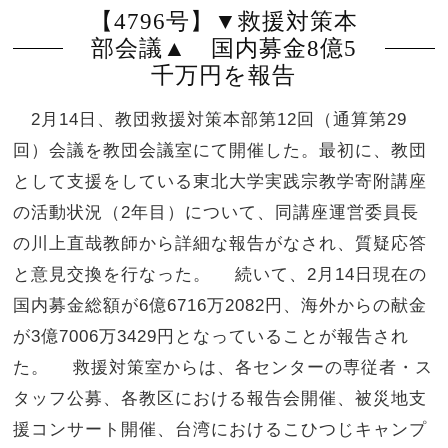
【4796号】▼救援対策本
部会議▲ 国内募金8億5
千万円を報告
2月14日、教団救援対策本部第12回（通算第29
回）会議を教団会議室にて開催した。最初に、教団
として支援をしている東北大学実践宗教学寄附講座
の活動状況（2年目）について、同講座運営委員長
の川上直哉教師から詳細な報告がなされ、質疑応答
と意見交換を行なった。 続いて、2月14日現在の
国内募金総額が6億6716万2082円、海外からの献金
が3億7006万3429円となっていることが報告され
た。 救援対策室からは、各センターの専従者・ス
タッフ公募、各教区における報告会開催、被災地支
援コンサート開催、台湾におけるこひつじキャンプ