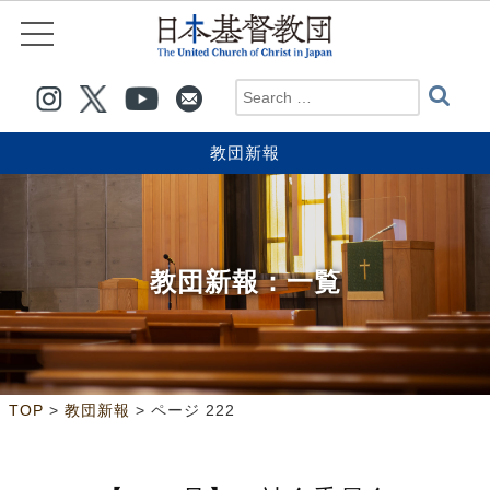
教団新報
教団新報
：一覧
>
>
ページ 222
TOP
教団新報