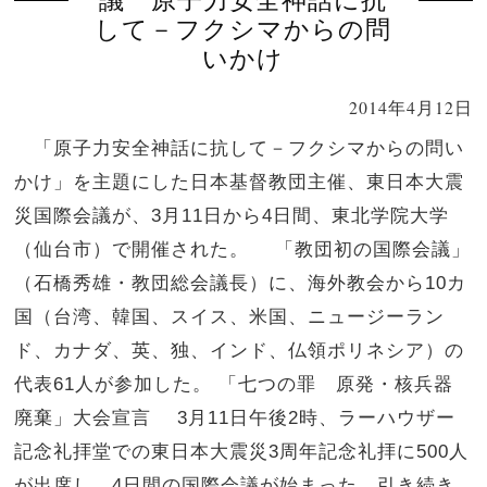
議 原子力安全神話に抗
して－フクシマからの問
いかけ
2014年4月12日
「原子力安全神話に抗して－フクシマからの問い
かけ」を主題にした日本基督教団主催、東日本大震
災国際会議が、3月11日から4日間、東北学院大学
（仙台市）で開催された。 「教団初の国際会議」
（石橋秀雄・教団総会議長）に、海外教会から10カ
国（台湾、韓国、スイス、米国、ニュージーラン
ド、カナダ、英、独、インド、仏領ポリネシア）の
代表61人が参加した。 「七つの罪 原発・核兵器
廃棄」大会宣言 3月11日午後2時、ラーハウザー
記念礼拝堂での東日本大震災3周年記念礼拝に500人
が出席し、4日間の国際会議が始まった。引き続き