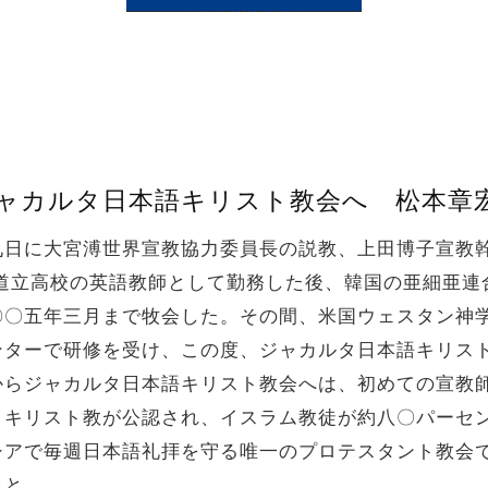
】ジャカルタ日本語キリスト教会へ 松本章
九日に大宮溥世界宣教協力委員長の説教、上田博子宣教
で道立高校の英語教師として勤務した後、韓国の亜細亜連
〇〇五年三月まで牧会した。その間、米国ウェスタン神学
ンターで研修を受け、この度、ジャカルタ日本語キリス
からジャカルタ日本語キリスト教会へは、初めての宣教師
・キリスト教が公認され、イスラム教徒が約八〇パーセ
シアで毎週日本語礼拝を守る唯一のプロテスタント教会
況と……