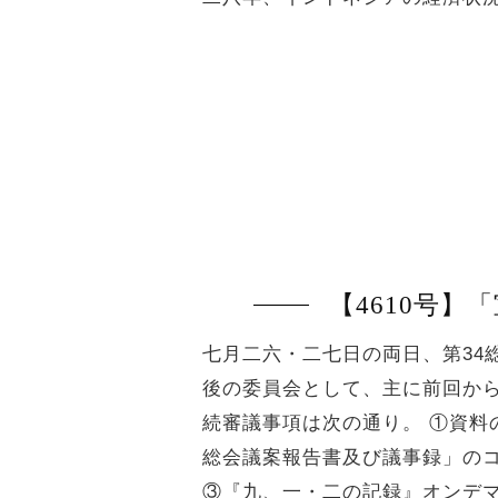
【4610号
七月二六・二七日の両日、第34
後の委員会として、主に前回か
続審議事項は次の通り。 ①資
総会議案報告書及び議事録」の
③『九、一・二の記録』オンデ