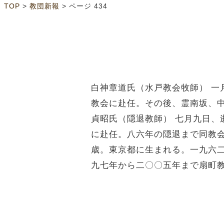
>
>
ページ 434
TOP
教団新報
白神章道氏（水戸教会牧師） 
教会に赴任。その後、霊南坂、
貞昭氏（隠退教師） 七月九日
に赴任。八六年の隠退まで同教会
歳。東京都に生まれる。一九六
九七年から二〇〇五年まで扇町