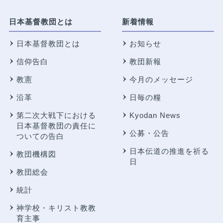
日本基督教団とは
新着情報
日本基督教団とは
お知らせ
信仰告白
教団新報
教憲
今月のメッセージ
沿革
日毎の糧
第二次大戦下における
Kyodan News
日本基督教団の責任に
公募・公告
ついての告白
日本伝道の推進を祈る
教団機構図
日
教団総会
統計
神学校・キリスト教教
育主事