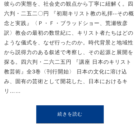
彼らの実態を、社会史の観点から丁寧に紐解く。四
六判・二五二〇円 『初期キリスト教の礼拝--その概
念と実践』〈Ｐ・Ｆ・ブラッドショー、荒瀬牧彦
訳〉教会の最初の数世紀に、キリスト者たちはどの
ような儀式を、なぜ行ったのか。時代背景と地域性
から説得力のある叙述で考察し、その起源と展開を
探る。四六判・二六二五円 『講座 日本のキリスト
教芸術』全3巻〈刊行開始〉 日本の文化に溶け込
み、固有の芸術として開花した、日本におけるキ
リ……
続きを読む