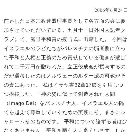
2006年6月24日
前述した日本宗教連盟理事長として各方面の会に参
加させていただいている。五月十一日外国人記者ク
ラブにて、庭野平和賞の授与式に出席した。 今回は
イスラエルのラビたちがパレスチナの弱者側に立っ
て平和と人権と正義のため貢献している働きが選ば
れて二千万円が贈られた。立正佼成会が授与するの
だが選考したのはノルウェーのルター派の司教がそ
の責にあった。 私はイザヤ書32章17節を引用しつ
つ挨拶した。「神の姿に似せて創造された人間
（Imago Dei）をパレスチナ人、イスラエル人の隔
てを越えて尊重していくための実践こそ、まさにシ
ャロームそのものです。 平和について論ずる者は少
なくありません。平和を願う人も多くいます。しか