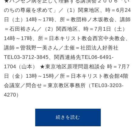
★ハンセン病を正しく理解する講演会２００６「い
のちの尊厳を求めて」／（1）関東地区、時＝6月24
日（土）14時～17時、所＝教団柿ノ木坂教会、講師
＝石田裕さん／（2）関西地区、時＝7月1日（土）
14時～17時、所＝日本キリスト教会西宮中央教会、
講師＝曽我野一美さん／主催＝社団法人好善社
TEL03-3712-3845、関西連絡先TEL06-6491-
1704（山本） ★東京地区原理問題相談会 時＝7月7
日（金）13時～15時／所＝日本キリスト教会館4階
会議室／問合せ＝東京教区事務所（TEL03-3203-
4270）
続きを読む