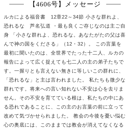
【4606号】メッセージ
ルカによる福音書 12章22～34節 小さな群れよ、
恐れるな 芦名弘道 ・最も良くご存じなのは主ご自
身 「小さな群れよ、恐れるな。あなたがたの父は喜
んで神の国をくださる」（12・32）。 この言葉を
最初に聞いたのは、全世界でたった十二人、ルカの
報告によって広く捉えても七二人の主の弟子たちで
す。一握りとも言えない無きに等しいこの群れに、
「恐れるな」と主は言われました。 私たちも微少な
群れです。将来への言い知れない不安は心を去りま
せん。その不安を育てている根は、私たちの中にあ
る恐れであることに、この主のお言葉の前に立って
改めて気づかせられました。 教会の今後を憂い悩む
心の奥底には、このままでは教会が消えてなくなる