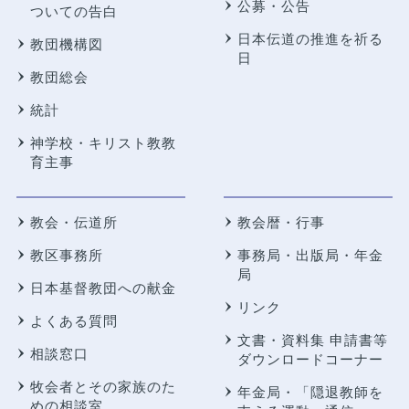
公募・公告
ついての告白
日本伝道の推進を祈る
教団機構図
日
教団総会
統計
神学校・キリスト教教
育主事
教会・伝道所
教会暦・行事
教区事務所
事務局・出版局・年金
局
日本基督教団への献金
リンク
よくある質問
文書・資料集 申請書等
相談窓口
ダウンロードコーナー
牧会者とその家族のた
年金局・
「隠退教師を
めの相談室