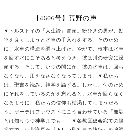
【4606号】荒野の声
▼トルストイの『人生論』冒頭。粉ひきの男が、効
率を良くしようと水車の手入れをする。そのため
に、水車の構造を調べ上げた。やがて、根本は水車
を回す水にこそあると考えつき、彼は川の研究に没
頭する。そして、いつの間にか、彼の水車は、回ら
なくなり、用をなさなくなってしまう。▼私たち
は、聖書を読み、神学を論ずる。しかし、何のため
にそれをしているのかを忘れると、水車が回らなく
なるように、私たちの信仰も枯渇してしまうだろ
う。ゲーテはファウストにこう言わせている「無駄
とは知りつつ神学までも」。▼各教区総会宛ての挨
拶文で、山北議長が『正しい聖礼典の執行』を強調