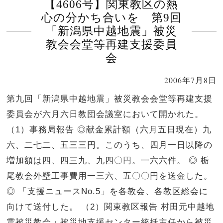
【4606号】関東教区の熱
心の分かち合いを 第9回
「新潟県中越地震」被災
教会会堂等再建支援委員
会
2006年7月8日
第九回「新潟県中越地震」被災教会会堂等再建支援
委員会が六月六日教団会議室において開かれた。
（1）事務局報告 ◎献金累計額（六月五日現在）九
六、二七二、五三三円。このうち、四月一日以降の
増加額は四、四三九、九四〇円。一六六件。 ◎ 栃
尾教会外壁工事費用一三六、五〇〇円を送金した。
◎ 「支援ニュースNo.5」を各教会、各教区総会に
向けて送付した。 （2）関東教区報告 村田元中越地
震被災教会・被災地支援センター統括主任から被災