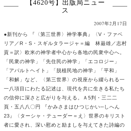
【4620号】出版局ニュー
ス
2007年2月17日
●新刊から 『〈第三世界〉神学事典』〈V・ファベ
リア／R・S・スギルタラージャ＝編 林巌雄／志村
貢＝訳〉欧米の神学者中心から各地の民衆中心へ。
「民衆の神学」「先住民の神学」「エコロジー」
「アパルトヘイト」「脱植民地の神学」「平和」
「和解」など、〈第三世界〉の視座から綴られる一
一八項目にわたる記述は、現代を共に生きる私たち
の信仰に深さと広がりを与える。Ａ5判・三二二
頁・五八八〇円 『かみさまはひつじかい─しへん
23』〈ターシャ・テューダー＝え〉世界のキリスト
者に愛され、深い慰めと励ましを与えてきた詩編の