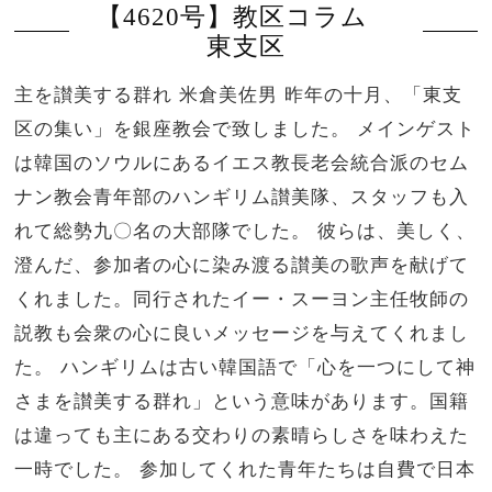
【4620号】教区コラム
東支区
主を讃美する群れ 米倉美佐男 昨年の十月、「東支
区の集い」を銀座教会で致しました。 メインゲスト
は韓国のソウルにあるイエス教長老会統合派のセム
ナン教会青年部のハンギリム讃美隊、スタッフも入
れて総勢九〇名の大部隊でした。 彼らは、美しく、
澄んだ、参加者の心に染み渡る讃美の歌声を献げて
くれました。同行されたイー・スーヨン主任牧師の
説教も会衆の心に良いメッセージを与えてくれまし
た。 ハンギリムは古い韓国語で「心を一つにして神
さまを讃美する群れ」という意味があります。国籍
は違っても主にある交わりの素晴らしさを味わえた
一時でした。 参加してくれた青年たちは自費で日本