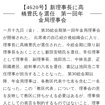
【4620号】新理事長に髙
橋豊氏を選任 第一回年
金局理事会
一月十九日（金）、第35総会期第一回年金局理事会
が開催された。 出席者の自己紹介後組織会に入り、
理事長に髙橋豊氏が選任された。今総会期に限り副
理事長をおくこととし籔田安晴氏を選任。常任理事
として理事長、副理事長、池田浩二、中林克彦、疋
田國磨呂、総幹事の六名を選任、書記は池田浩二常
任理事が担当することとなった。 第30総会期以
降、年金局理事は、各教区代表十七名を含む二一名
になった。この「教区代表」について、理事会の意
を反映して教区に持ちかえる必要はあるが、理事個
人としての発言を制約するものではないこと、理事