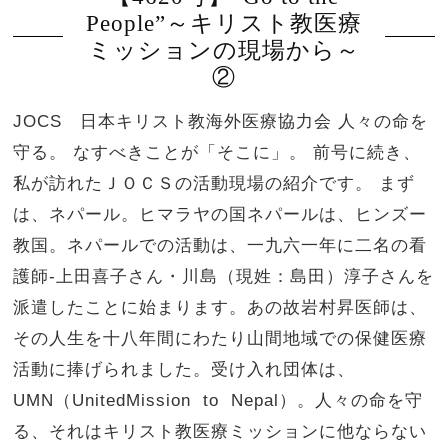
People”～キリスト教医療
ミッションの現場から～
②
JOCS 日本キリスト教海外医療協力会 人々の命を
守る。 なすべきことが「そこに」。 前号に続き、
私が訪れたＪＯＣＳの活動現場の紹介です。 まず
は、ネパール。ヒマラヤの国ネパールは、ヒンズー
教国。ネパールでの活動は、一九六一年に二名の看
護師-上田喜子さん・川島（現姓：島田）淳子さんを
派遣したことに始まります。あの故岩村昇医師は、
その人生を十八年間にわたり山間地域での保健医療
活動に捧げられました。受け入れ団体は、
UMN（UnitedMission to Nepal）。人々の命を守
る、それはキリスト教医療ミッションに他ならない