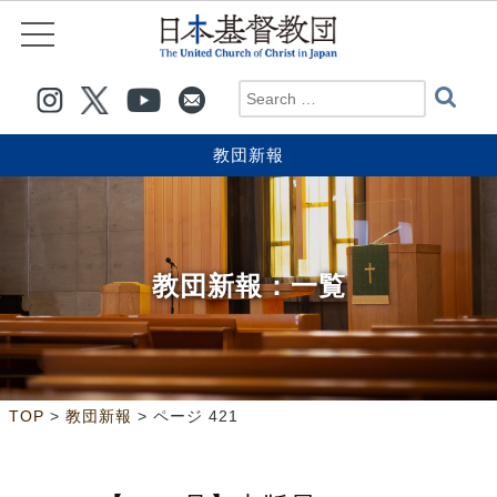
教団新報
教団新報
：一覧
>
>
ページ 421
TOP
教団新報