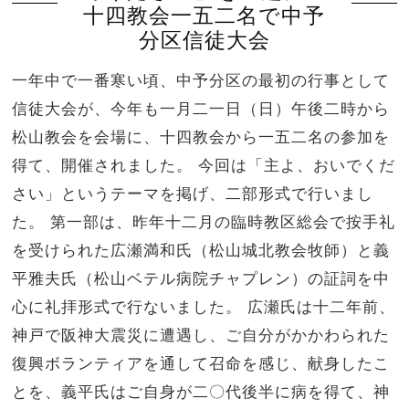
十四教会一五二名で中予
分区信徒大会
一年中で一番寒い頃、中予分区の最初の行事として
信徒大会が、今年も一月二一日（日）午後二時から
松山教会を会場に、十四教会から一五二名の参加を
得て、開催されました。 今回は「主よ、おいでくだ
さい」というテーマを掲げ、二部形式で行いまし
た。 第一部は、昨年十二月の臨時教区総会で按手礼
を受けられた広瀬満和氏（松山城北教会牧師）と義
平雅夫氏（松山ベテル病院チャプレン）の証詞を中
心に礼拝形式で行ないました。 広瀬氏は十二年前、
神戸で阪神大震災に遭遇し、ご自分がかかわられた
復興ボランティアを通して召命を感じ、献身したこ
とを、義平氏はご自身が二〇代後半に病を得て、神