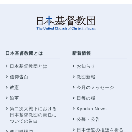
日本基督教団とは
新着情報
日本基督教団とは
お知らせ
信仰告白
教団新報
教憲
今月のメッセージ
沿革
日毎の糧
第二次大戦下における
Kyodan News
日本基督教団の責任に
公募・公告
ついての告白
日本伝道の推進を祈る
教団機構図