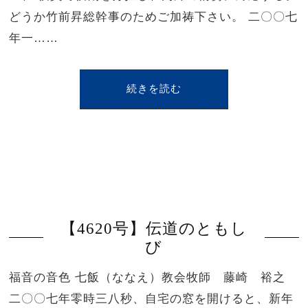
どうか竹前昇総幹事のためご加祷下さい。 二〇〇七
年一……
続きを読む
【4620号】伝道のともし
び
福音の音色 七飯（ななえ）教会牧師 藤崎 裕之
二〇〇七年零時三八秒、自宅の窓を開けると、新年