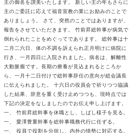
主の御名を讃美いたします。 新しい主の年もさらに
主のご委託に応えて福音宣教の業にお励みのことで
ありましょう。 さて、突然のことではありますが、
報告をさせていただきます。 竹前昇総幹事が病気で
倒れられたことをめぐってであります。 総幹事は十
二月二六日、体の不調を訴えられ正月明けに病院に
行き、一月四日に入院されました。病名は、解離性
大動脈瘤です。長期の療養が見込まれるところか
ら、一月十二日付けで総幹事辞任の意向が総会議長
に伝えられました。 十六日の役員会で祈りつつ協議
した結果、辞意を重く受け止めつつも、現時点では
下記の決定をなしましたのでお伝え申し上げます。
一、 竹前昇総幹事を休職とし、しばし様子を見る。
一、 愛澤豊重幹事を総幹事職務代行に任ずる。
一、 役員で役割を分担し、内外の情勢に対応する。