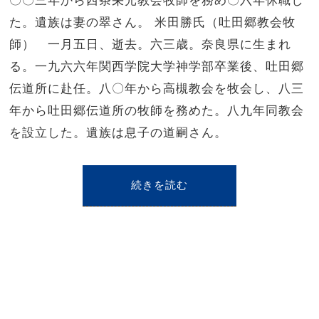
〇〇三年から西条栄光教会牧師を務め〇六年休職し
た。遺族は妻の翠さん。 米田勝氏（吐田郷教会牧
師） 一月五日、逝去。六三歳。奈良県に生まれ
る。一九六六年関西学院大学神学部卒業後、吐田郷
伝道所に赴任。八〇年から高槻教会を牧会し、八三
年から吐田郷伝道所の牧師を務めた。八九年同教会
を設立した。遺族は息子の道嗣さん。
続きを読む