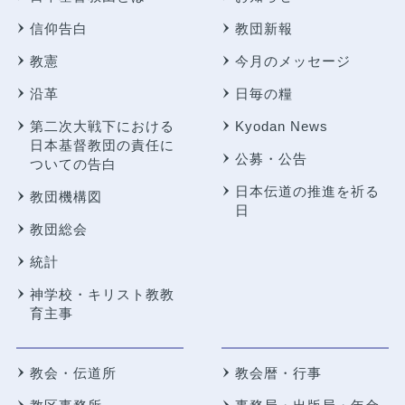
信仰告白
教団新報
教憲
今月のメッセージ
沿革
日毎の糧
第二次大戦下における
Kyodan News
日本基督教団の責任に
公募・公告
ついての告白
日本伝道の推進を祈る
教団機構図
日
教団総会
統計
神学校・キリスト教教
育主事
教会・伝道所
教会暦・行事