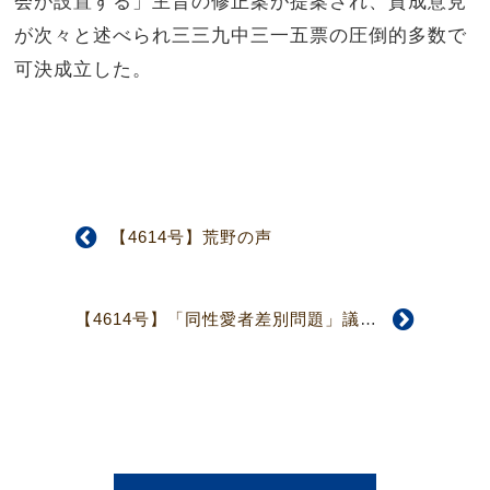
会が設置する」主旨の修正案が提案され、賛成意見
が次々と述べられ三三九中三一五票の圧倒的多数で
可決成立した。
【4614号】荒野の声
【4614号】「同性愛者差別問題」議案否決 複雑な展開となり、議論紛糾