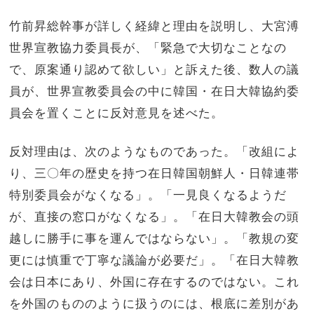
竹前昇総幹事が詳しく経緯と理由を説明し、大宮溥
世界宣教協力委員長が、「緊急で大切なことなの
で、原案通り認めて欲しい」と訴えた後、数人の議
員が、世界宣教委員会の中に韓国・在日大韓協約委
員会を置くことに反対意見を述べた。
反対理由は、次のようなものであった。「改組によ
り、三〇年の歴史を持つ在日韓国朝鮮人・日韓連帯
特別委員会がなくなる」。「一見良くなるようだ
が、直接の窓口がなくなる」。「在日大韓教会の頭
越しに勝手に事を運んではならない」。「教規の変
更には慎重で丁寧な議論が必要だ」。「在日大韓教
会は日本にあり、外国に存在するのではない。これ
を外国のもののように扱うのには、根底に差別があ