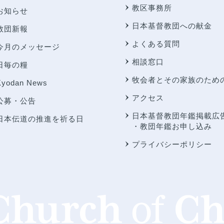
教区事務所
お知らせ
日本基督教団への献金
教団新報
よくある質問
今月のメッセージ
相談窓口
日毎の糧
牧会者とその家族のため
Kyodan News
アクセス
公募・公告
日本基督教団年鑑掲載広
日本伝道の推進を祈る日
・教団年鑑お申し込み
プライバシーポリシー