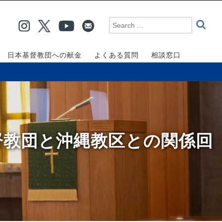
日本基督教団への献金
よくある質問
相談窓口
督教団と沖縄教区との関係回