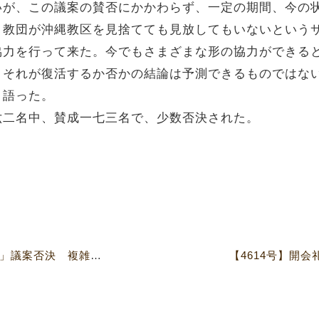
いが、この議案の賛否にかかわらず、一定の期間、今の
。教団が沖縄教区を見捨てても見放してもいないという
協力を行って来た。今でもさまざまな形の協力ができる
。それが復活するか否かの結論は予測できるものではな
と語った。
六二名中、賛成一七三名で、少数否決された。
【4614号】「同性愛者差別問題」議案否決 複雑な展開となり、議論紛糾
【4614号】開