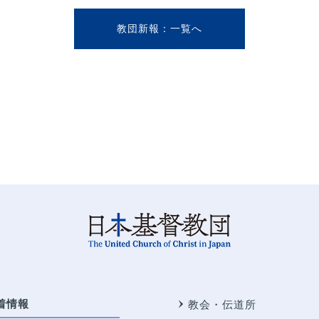
教団新報
着情報
教会・伝道所