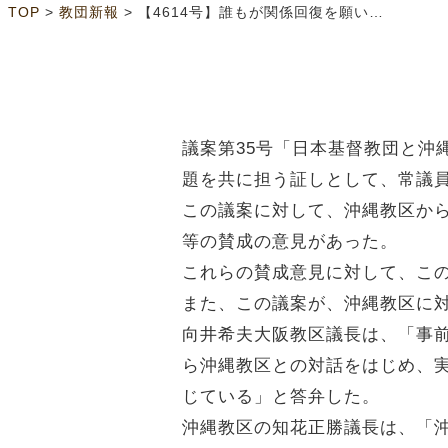
>
>
TOP
教団新報
【4614号】誰もが関係回復を願いながらも 「日本基督教団と沖縄教区との関係回復に関する件」否決
議案第35号「日本基督教団と沖
題を共に担う証しとして、常議
この議案に対して、沖縄教区か
等の賛成の意見があった。
これらの賛成意見に対して、こ
また、この議案が、沖縄教区に
向井希夫大阪教区議長は、「事
ら沖縄教区との対話をはじめ、
じている」と答弁した。
沖縄教区の知花正勝議長は、「