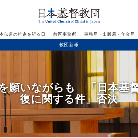
本伝道の推進を祈る日
教区事務所
事務局・出版局・年金局
教団新報
回復を願いながらも 「日本基
復に関する件」否決