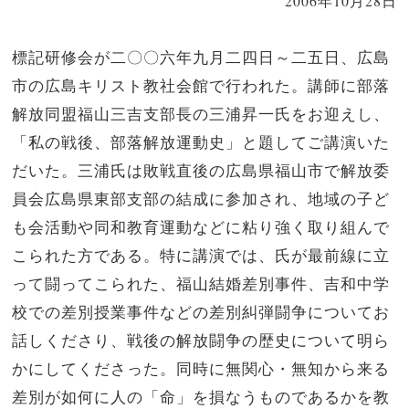
2006年10月28日
標記研修会が二〇〇六年九月二四日～二五日、広島
市の広島キリスト教社会館で行われた。講師に部落
解放同盟福山三吉支部長の三浦昇一氏をお迎えし、
「私の戦後、部落解放運動史」と題してご講演いた
だいた。三浦氏は敗戦直後の広島県福山市で解放委
員会広島県東部支部の結成に参加され、地域の子ど
も会活動や同和教育運動などに粘り強く取り組んで
こられた方である。特に講演では、氏が最前線に立
って闘ってこられた、福山結婚差別事件、吉和中学
校での差別授業事件などの差別糾弾闘争についてお
話しくださり、戦後の解放闘争の歴史について明ら
かにしてくださった。同時に無関心・無知から来る
差別が如何に人の「命」を損なうものであるかを教