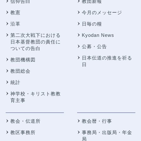
信仰告白
教団新報
教憲
今月のメッセージ
沿革
日毎の糧
第二次大戦下における
Kyodan News
日本基督教団の責任に
公募・公告
ついての告白
日本伝道の推進を祈る
教団機構図
日
教団総会
統計
神学校・キリスト教教
育主事
教会・伝道所
教会暦・行事
教区事務所
事務局・出版局・年金
局