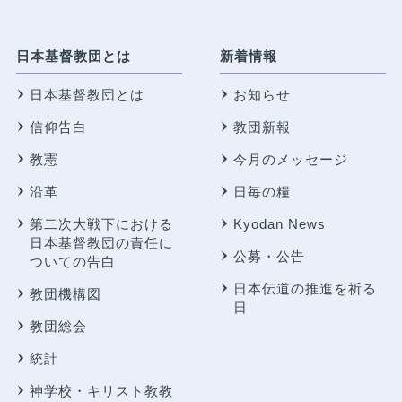
日本基督教団とは
新着情報
日本基督教団とは
お知らせ
信仰告白
教団新報
教憲
今月のメッセージ
沿革
日毎の糧
第二次大戦下における
Kyodan News
日本基督教団の責任に
公募・公告
ついての告白
日本伝道の推進を祈る
教団機構図
日
教団総会
統計
神学校・キリスト教教