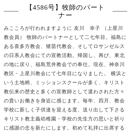
【4586号】牧師のパート
ナー
みこころが行われますように 友川 幸子 （上星川
教会員） 牧師のパートナーとして二七年目。福島に
ある喜多方教会、猪苗代教会、そしてロサンゼルス
の日系人教会にての宣教活動。帰国し、再び、東北
の地に戻り、福島荒井教会での奉仕。現在、神奈川
教区・上星川教会にて七年目になりました。 横浜と
いう土地柄、ミッションスクールが多く、キリスト
教伝来の歴史と多くの宣教師として遣わされた方々
の貴いお働きを身近に感じます。毎年、四月、教会
学校に新しく子供達を迎える度、送り出して下さる
キリスト教主義幼稚園・学校の先生方の思いと祈り
に感謝の念を新たにします。初めて礼拝に出席する