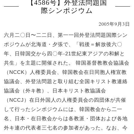
【4586号】外登法問題国
際シンポジウム
2005年9月3日
六月二〇日〜二二日、第一一回外登法問題国際シン
ポジウムが北海道・夕張で、「戦後＝解放後六〇
年、日韓国交から四〇年-21世紀東アジアの和解と
共生」を主題に開催された。 韓国基督教教会協議会
（NCCK）人権委員会、韓国教会在日同胞人権宣教
協議会、外登法問題と取り組む全国キリスト教連絡
協議会（外キ教）、日本キリスト教協議会
（NCCJ）在日外国人の人権委員会の四団体が共催
して行ったシンポジウムには、韓国教会から二一
名、日本・在日教会からは各教派・団体および各地
外キ連の代表者三七名の参加者があった。なお、今