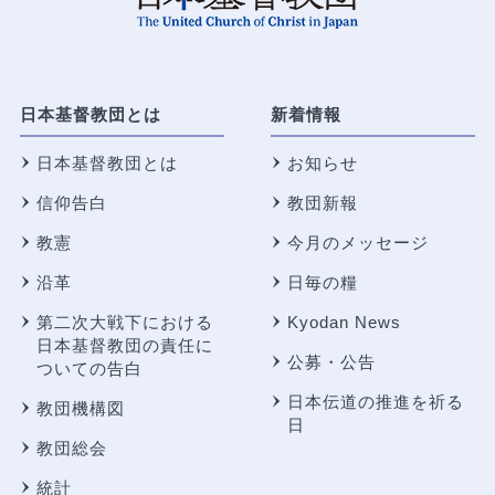
日本基督教団とは
新着情報
日本基督教団とは
お知らせ
信仰告白
教団新報
教憲
今月のメッセージ
沿革
日毎の糧
第二次大戦下における
Kyodan News
日本基督教団の責任に
公募・公告
ついての告白
日本伝道の推進を祈る
教団機構図
日
教団総会
統計