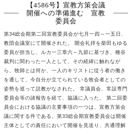
【4586号】宣教方策会議
開催への準備進む 宣教
委員会
第34総会期第二回宣教委員会が七月一四～一五日、
教団会議室にて開催された。 開会礼拝を柴田もゆる
委員が担当し、ルカ一三章六～九節に基づき、種谷
裁判に関わった一人として、その経緯に触れなが
ら、牧師とは何か、一人のキリストに従う者の働き
を通して、今自分が立てられている牧会者としての
姿勢を巡って説教がなされた。 常議員会、常設専門
委員会等の諸報告を経て、協議に入った。 第二回委
員会における協議の主要事項の一つは、宣教方策会
議に関する件である。第33総会期宣教委員会は開催
主体としての責任において開催を見送り、共通理解