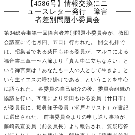
【4586号】情報交換にニ
ュースレター発行 障害
者差別問題小委員会
第34総会期第一回障害者差別問題小委員会が、教団
会議室にて七月四、五日に行われた。 開会礼拝で
は、招集者である柴田もゆる委員が、マルコによる
福音書三章一〜六節より「真ん中に立ちなさい」と
いう御言葉は「あなたも一人の人として生きよ」と
いう主イエスの呼び掛けである、ということを中心
に語られた。 各委員の自己紹介の後、委員会組織の
協議を行い、互選により柴田もゆる委員（廿日市）
が委員長に、堀眞知子委員（瀬戸キリスト）が書記
に選出された。 前期委員会よりの申し送り事項が、
藤崎義宣委員（前委員長）より報告され、質疑応答