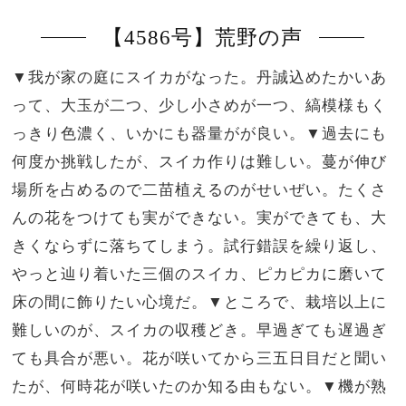
【4586号】荒野の声
▼我が家の庭にスイカがなった。丹誠込めたかいあ
って、大玉が二つ、少し小さめが一つ、縞模様もく
っきり色濃く、いかにも器量がが良い。▼過去にも
何度か挑戦したが、スイカ作りは難しい。蔓が伸び
場所を占めるので二苗植えるのがせいぜい。たくさ
んの花をつけても実ができない。実ができても、大
きくならずに落ちてしまう。試行錯誤を繰り返し、
やっと辿り着いた三個のスイカ、ピカピカに磨いて
床の間に飾りたい心境だ。▼ところで、栽培以上に
難しいのが、スイカの収穫どき。早過ぎても遅過ぎ
ても具合が悪い。花が咲いてから三五日目だと聞い
たが、何時花が咲いたのか知る由もない。▼機が熟