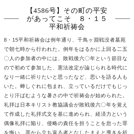
【4586号】その町の平安
があってこそ ８・１５
平和祈祷会
8・15平和祈祷会は例年通り、千鳥ヶ淵戦没者墓苑
で朝七時から行われた。例年をはるかに上回る二五
〇人の参加者の中には、敗戦後六〇年という節目な
ので初めて参加した、憲法改定が論じられる時代に
なり一緒に祈りたいと思ったなど、思いを語る人も
いた。蝉しぐれに包まれ、立っているだけでもじっ
とり汗ばむような暑さの中で祈祷会が始められた。
礼拝は日本キリスト教協議会が敗戦後六〇年を覚え
て作成した礼拝式文を基に進められ、経済力という
偶像礼拝に陥り、侵略の責任を担うことを怠った罪
を悔い、罪から立ち返る者となしたまえと導きを祈