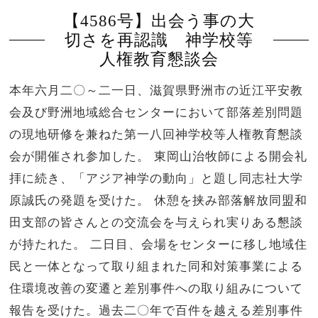
【4586号】出会う事の大
切さを再認識 神学校等
人権教育懇談会
本年六月二〇～二一日、滋賀県野洲市の近江平安教
会及び野洲地域総合センターにおいて部落差別問題
の現地研修を兼ねた第一八回神学校等人権教育懇談
会が開催され参加した。 東岡山治牧師による開会礼
拝に続き、「アジア神学の動向」と題し同志社大学
原誠氏の発題を受けた。 休憩を挟み部落解放同盟和
田支部の皆さんとの交流会を与えられ実りある懇談
が持たれた。 二日目、会場をセンターに移し地域住
民と一体となって取り組まれた同和対策事業による
住環境改善の変遷と差別事件への取り組みについて
報告を受けた。過去二〇年で百件を越える差別事件