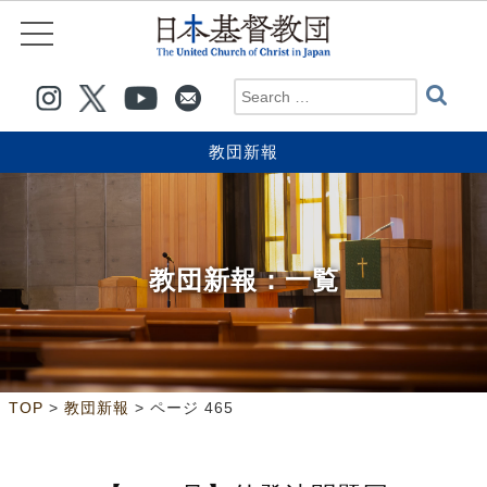
教団新報
教団新報
：一覧
>
>
ページ 465
TOP
教団新報