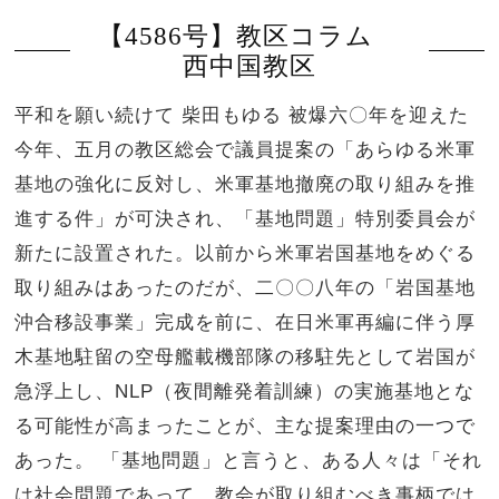
【4586号】教区コラム
西中国教区
平和を願い続けて 柴田もゆる 被爆六〇年を迎えた
今年、五月の教区総会で議員提案の「あらゆる米軍
基地の強化に反対し、米軍基地撤廃の取り組みを推
進する件」が可決され、「基地問題」特別委員会が
新たに設置された。以前から米軍岩国基地をめぐる
取り組みはあったのだが、二〇〇八年の「岩国基地
沖合移設事業」完成を前に、在日米軍再編に伴う厚
木基地駐留の空母艦載機部隊の移駐先として岩国が
急浮上し、NLP（夜間離発着訓練）の実施基地とな
る可能性が高まったことが、主な提案理由の一つで
あった。 「基地問題」と言うと、ある人々は「それ
は社会問題であって、教会が取り組むべき事柄では