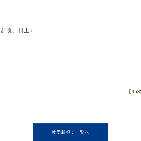
・計良、川上）
【45
教団新報