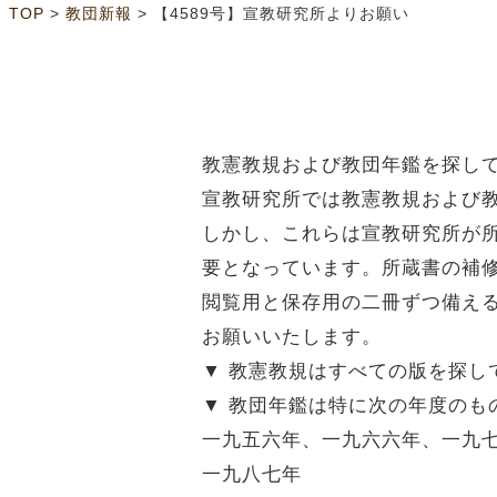
>
>
TOP
教団新報
【4589号】宣教研究所よりお願い
教憲教規および教団年鑑を探し
宣教研究所では教憲教規および
しかし、これらは宣教研究所が
要となっています。所蔵書の補
閲覧用と保存用の二冊ずつ備え
お願いいたします。
▼ 教憲教規はすべての版を探し
▼ 教団年鑑は特に次の年度のも
一九五六年、一九六六年、一九
一九八七年