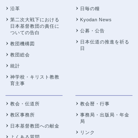
沿革
日毎の糧
第二次大戦下における
Kyodan News
日本基督教団の責任に
公募・公告
ついての告白
日本伝道の推進を祈る
教団機構図
日
教団総会
統計
神学校・キリスト教教
育主事
教会・伝道所
教会暦・行事
教区事務所
事務局・出版局・年金
局
日本基督教団への献金
リンク
よくある質問