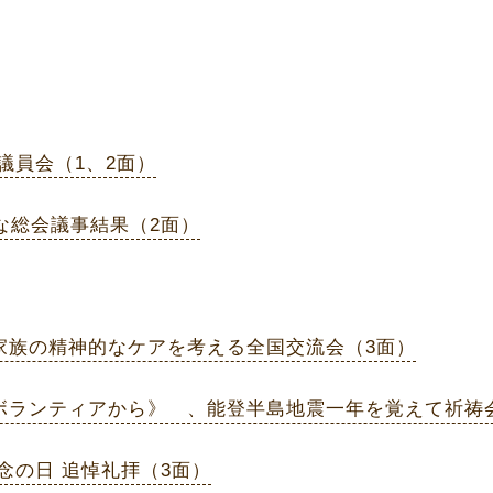
常議員会（1、2面）
主な総会議事結果（2面）
の家族の精神的なケアを考える全国交流会（3面）
《ボランティアから》 、能登半島地震一年を覚えて祈祷
記念の日 追悼礼拝（3面）