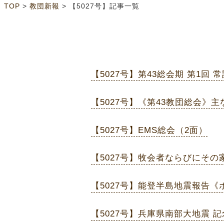
>
>
TOP
教団新報
【5027号】記事一覧
【5027号】第43総会期 第1回 
【5027号】《第43教団総会》
【5027号】EMS総会（2面）
【5027号】牧会者ならびにそ
【5027号】能登半島地震報告
【5027号】兵庫県南部大地震 