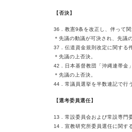
【否決】
36．教憲9条を改正し、伴って
＊先議の動議が可決され、先議
37．伝道資金規則改定に関する
＊先議の上否決。
42．日本基督教団「沖縄連帯金
＊先議の上否決。
44．常議員選挙を半数連記で行
【選考委員選任】
13．常設委員会および常設専門
14．宣教研究所委員選任に関す