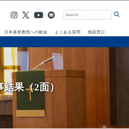
日本基督教団への献金
よくある質問
相談窓口
事結果（2面）