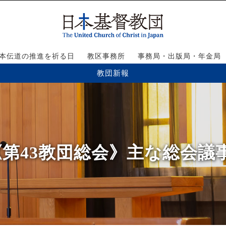
本伝道の推進を祈る日
教区事務所
事務局・出版局・年金局
教団新報
】《第43教団総会》主な総会議