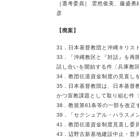
［選考委員］ 雲然俊美、藤盛勇
彦
【廃案】
31．日本基督教団と沖縄キリス
33．「沖縄教区と『対話』を再
話し合いを開始する件〔兵庫教
34．教団伝道資金制度の見直し
35．日本基督教団は、日本基督
かつ宣教課題として取り組む件
38．教規第61条等の一部を改
39．「セクシュアル・ハラスメ
41．教団伝道資金制度見直し委
43．辺野古新基地建設中止・普