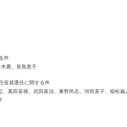
る件
鈴木齋、長島恵子
任役員選任に関する件
紀、黒田若雄、武田真治、東野尚志、河田直子、稲松義
子