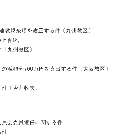
関連教規条項を改正する件〔九州教区〕
の上否決。
件〔九州教区〕
」の減額分760万円を支出する件〔大阪教区〕
う件〔今井牧夫〕
委員会委員選任に関する件
る件