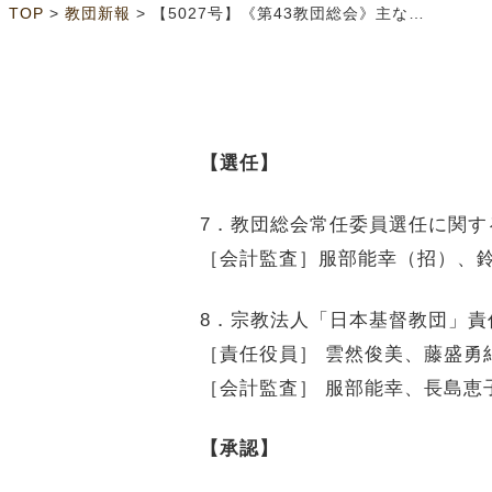
>
>
TOP
教団新報
【5027号】《第43教団総会》主な総会議事結果（2面）
【選任】
7．教団総会常任委員選任に関す
［会計監査］服部能幸（招）、
8．宗教法人「日本基督教団」責
［責任役員］ 雲然俊美、藤盛勇
［会計監査］ 服部能幸、長島恵
【承認】