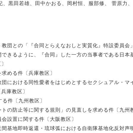
紀、黒田若雄、田中かおる、岡村恒、服部修、 菅原力
ト教団との「『合同とらえなおしと実質化』特設委員会
開できるように、『合同』した一方の当事者である日本
区〕
を求める件〔兵庫教区〕
教団における同性愛者をはじめとするセクシュアル・マ
〔兵庫教区〕
正する件〔九州教区〕
ントの防止等に関する規則」の見直しを求める件〔九州
員会設置に関する件〔大阪教区〕
天間基地即時返還・琉球弧における自衛隊基地化反対声