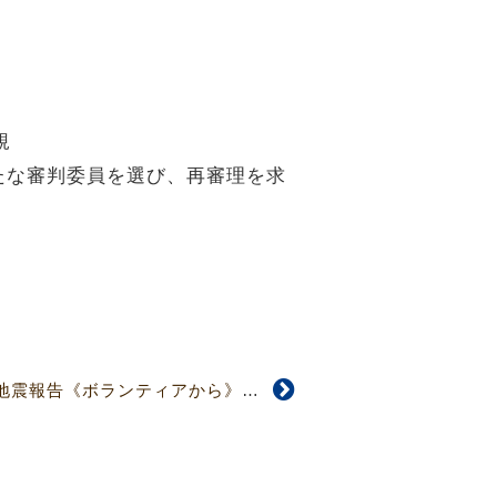
規
たな審判委員を選び、再審理を求
【5027号】能登半島地震報告《ボランティアから》 、能登半島地震一年を覚えて祈祷会（３面）