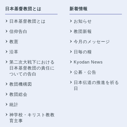
日本基督教団とは
新着情報
日本基督教団とは
お知らせ
信仰告白
教団新報
教憲
今月のメッセージ
沿革
日毎の糧
第二次大戦下における
Kyodan News
日本基督教団の責任に
公募・公告
ついての告白
日本伝道の推進を祈る
教団機構図
日
教団総会
統計
神学校・キリスト教教
育主事