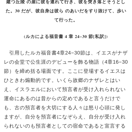
建つ丘陵 の崖に彼を連れて行き、彼を突き落とそうとし
た。30 だが、彼自身は彼ら のあいだをすり抜けて、歩い
て行った。
(ルカによる福音書 4 章 24−30 節[私訳])
引用したルカ福音書4章24−30節は、イエスがナザ
レの会堂で公生涯のデビューを飾る物語（4章16−30
節）を締め括る場面です。ここに登場するイエスは
ひときわ煽動的です。いくら故郷のナザレとはい
え、イスラエルにおいて預言者が受け入れられない
運命にあるのは昔からの定めであると言うだけで
も、古の預言者を大切にする人々は怒り心頭に発し
ますが、自分を預言者になぞらえ、自分が受け入れ
られないのも預言者としての宿命であると宣言する