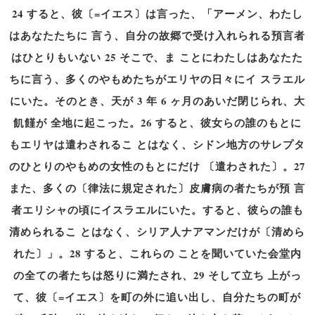
24 すると、彼〔=イエス〕は言った、「アーメン、わたし
はあなたたちに 言う、自分の故郷で受け入れられる預言者
はひとりもいない 25 そこで、ま ことにわたしはあなたた
ちに言う、多くのやもめたちがエリヤの日々にイ スラエル
にいた。そのとき、天が 3 年 6 ヶ月のあいだ閉じられ、大
飢饉が 全地に起こった。26 すると、彼女らの誰のもとに
もエリヤは遣わされるこ とはなく、シドン地方のサレプタ
のひとりのやもめの女性のもとにだけ 〔遣わされた〕。27
また、多くの〔律法に規定された〕皮膚病の者たちが預 言
者エリシャの頃にイスラエルにいた。すると、彼らの誰も
清められるこ とはなく、シリア人ナアマンだけが〔清めら
れた〕」。28 すると、これらの ことを聞いていた会堂内
の全ての者たちは怒りに満たされ、29 そして立ち 上がっ
て、彼〔=イエス〕を町の外に追い出し、自分たちの町が