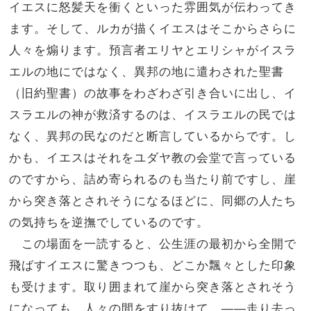
イエスに怒髪天を衝くといった雰囲気が伝わってき
ます。そして、ルカが描くイエスはそこからさらに
人々を煽ります。預言者エリヤとエリシャがイスラ
エルの地にではなく、異邦の地に遣わされた聖書
（旧約聖書）の故事をわざわざ引き合いに出し、イ
スラエルの神が救済するのは、イスラエルの民では
なく、異邦の民なのだと断言しているからです。し
かも、イエスはそれをユダヤ教の会堂で言っている
のですから、詰め寄られるのも当たり前ですし、崖
から突き落とされそうになるほどに、同郷の人たち
の気持ちを逆撫でしているのです。
この場面を一読すると、公生涯の最初から全開で
飛ばすイエスに驚きつつも、どこか飄々とした印象
も受けます。取り囲まれて崖から突き落とされそう
になっても、人々の間をすり抜けて、――走り去っ