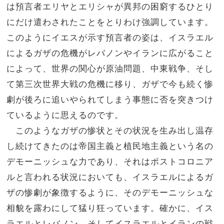
は預言者エリヤとエリシャが異邦の困窮するひとり
にだけ遣わされたことをとりわけ強調しています。
このようにイエスが示す預言者の姿は、イスラエル
によるガザの危機がレバノンやイランに広がること
によって、世界の関心が原油問題、中東戦争、そし
て第三次世界大戦の危機に移り、ガザで今も続く惨
劇が後ろに追いやられてしまう事態に否を突きつけ
ているように思えるのです。
このようなガザの惨状とその状況を生み出し温存
し続けてきたのは帝国主義と植民地主義という名の
デモーニッシュな力であり、それはポストコロニア
ルと言われる状況においても、イスラエルによるガ
ザの惨劇が象徴するように、そのデモーニッシュな
相貌を露わにして猛り狂っています。確かに、イス
ラエルとレバノン、そしてイスラエルとイランの戦