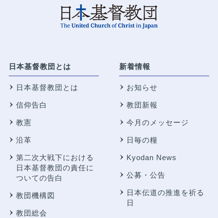
日本基督教団とは
新着情報
日本基督教団とは
お知らせ
信仰告白
教団新報
教憲
今月のメッセージ
沿革
日毎の糧
第二次大戦下における
Kyodan News
日本基督教団の責任に
公募・公告
ついての告白
日本伝道の推進を祈る
教団機構図
日
教団総会