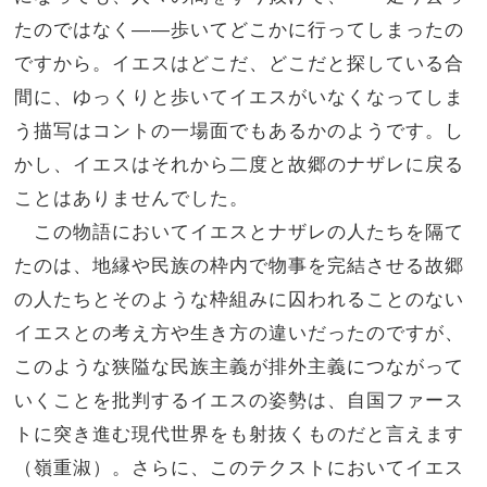
たのではなく――歩いてどこかに行ってしまったの
ですから。イエスはどこだ、どこだと探している合
間に、ゆっくりと歩いてイエスがいなくなってしま
う描写はコントの一場面でもあるかのようです。し
かし、イエスはそれから二度と故郷のナザレに戻る
ことはありませんでした。
この物語においてイエスとナザレの人たちを隔て
たのは、地縁や民族の枠内で物事を完結させる故郷
の人たちとそのような枠組みに囚われることのない
イエスとの考え方や生き方の違いだったのですが、
このような狭隘な民族主義が排外主義につながって
いくことを批判するイエスの姿勢は、自国ファース
トに突き進む現代世界をも射抜くものだと言えます
（嶺重淑）。さらに、このテクストにおいてイエス