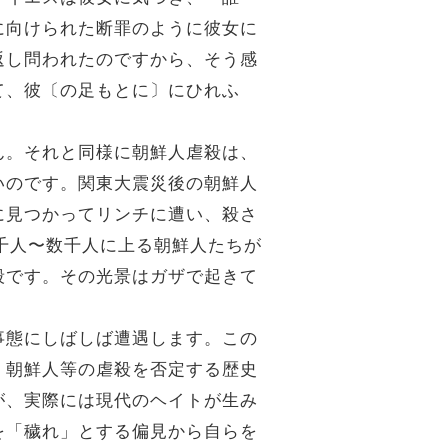
に向けられた断罪のように彼女に
返し問われたのですから、そう感
て、彼〔の足もとに〕にひれふ
ん。それと同様に朝鮮人虐殺は、
いのです。関東大震災後の朝鮮人
に見つかってリンチに遭い、殺さ
て千人〜数千人に上る朝鮮人たちが
殺です。その光景はガザで起きて
事態にしばしば遭遇します。この
、朝鮮人等の虐殺を否定する歴史
が、実際には現代のヘイトが生み
を「穢れ」とする偏見から自らを