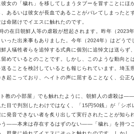
に彼女の「穢れ」を移してしまうタブーを冒すことにほ
ら、あるいは彼女が長血であることがバレてしまったと
女は命賭けでイエスに触れたのです。
の在日朝鮮人等の虐殺が想起されます。昨年（2023年
いった出来事もありました。今年（2024年）はどう
朝鮮人犠牲者らを追悼する式典に個別に追悼文は送らず
に留めているとのことです。しかし、このような動向と
を送ることを検討しているとも報じられています。埼玉
巻き起こっており、ヘイトの声に屈することなく、公正
スト教の小部屋」でも触れたように、朝鮮人の虐殺は―
た目で判別したわけではなく、「15円50銭」が「シ
確に発音できない者を炙り出して実行されたことが知ら
いう――本来は存在するはずのない――「穢れ」を持つ
い、群衆に紛れてイエスにそっと触れたのです。しかし