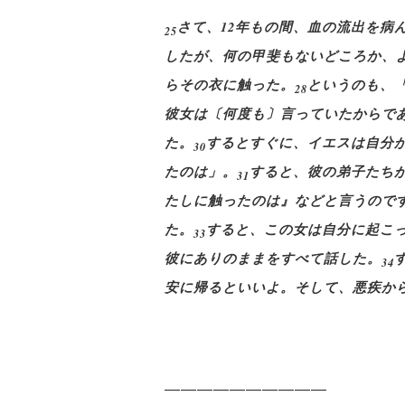
さて、12年もの間、血の流出を病
25
したが、何の甲斐もないどころか、
らその衣に触った。
というのも、
28
彼女は〔何度も〕言っていたからで
た。
するとすぐに、イエスは自分
30
たのは」。
すると、彼の弟子たち
31
たしに触ったのは』などと言うので
た。
すると、この女は自分に起こ
33
彼にありのままをすべて話した。
34
安に帰るといいよ。そして、悪疾か
――――――――――