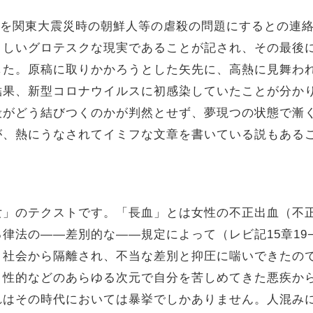
マを関東大震災時の朝鮮人等の虐殺の問題にするとの連
々しいグロテスクな現実であることが記され、その最後
した。原稿に取りかかろうとした矢先に、高熱に見舞わ
結果、新型コロナウイルスに初感染していたことが分か
殺がどう結びつくのかが判然とせず、夢現つの状態で漸
が、熱にうなされてイミフな文章を書いている説もある
」のテクストです。「長血」とは女性の不正出血（不
律法の――差別的な――規定によって（レビ記15章19−
、社会から隔離され、不当な差別と抑圧に喘いできたの
・性的などのあらゆる次元で自分を苦しめてきた悪疾か
れはその時代においては暴挙でしかありません。人混み