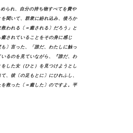
しめられ、自分の持ち物すべてを費や
とを聞いて、群衆に紛れ込み、後ろか
は救われる〔＝癒される〕だろう」と
ら癒されていることをその身に感じ
度も〕言った、「誰だ、わたしに触っ
ているのを見ていながら、『誰だ、わ
とをした女（ひと）を見つけようとし
出て、彼〔の足もとに〕にひれふし、
たを救った〔＝癒した〕のですよ。平