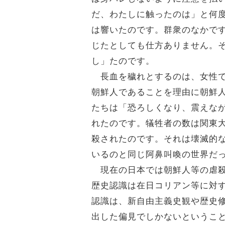
だ、わたしに触ったのは」と何
は響いたのです。群衆のなかで
じたとしても仕方ありません。
し」たのです。
長血を穢れとするのは、女性で
朝鮮人であることを理由に朝鮮
たちは「恐ろしくなり、震えな
れたのです。犠牲者の数は関東大
殺されたのです。それは壊滅的
いるのと同じ阿鼻叫喚の世界だ
現在の日本では朝鮮人等の虐殺
歴史認識は在日コリアン等に対
認識は、新自由主義史観や歴史
出した偏見でしかないというこ