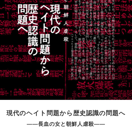
現代のヘイト問題から歴史認識の問題へ
――長血の女と朝鮮人虐殺――