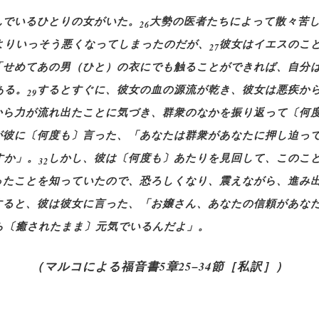
んでいるひとりの女がいた。
大勢の医者たちによって散々苦
26
よりいっそう悪くなってしまったのだが、
彼女はイエスのこ
27
「せめてあの男（ひと）の衣にでも触ることができれば、自分
ある。
するとすぐに、彼女の血の源流が乾き、彼女は悪疾か
29
から力が流れ出たことに気づき、群衆のなかを振り返って〔何
が彼に〔何度も〕言った、「あなたは群衆があなたに押し迫っ
すか」。
しかし、彼は〔何度も〕あたりを見回して、このこ
32
ったことを知っていたので、恐ろしくなり、震えながら、進み
すると、彼は彼女に言った、「お嬢さん、あなたの信頼があな
ら〔癒されたまま〕元気でいるんだよ」。
（マルコによる福音書5章25−34節［私訳］）