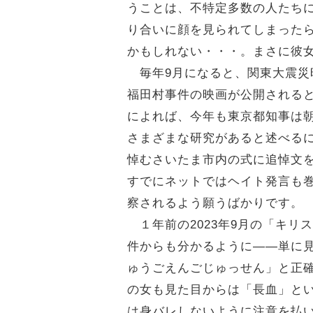
うことは、不特定多数の人たち
り合いに顔を見られてしまった
かもしれない・・・。まさに彼
毎年9月になると、関東大震災時
福田村事件の映画が公開されると
によれば、今年も東京都知事は
さまざまな研究があると述べる
悼むさいたま市内の式に追悼文
すでにネットではヘイト発言も
察されるよう願うばかりです。
１年前の2023年9月の「キリ
件からも分かるように――単に見
ゅうごえんごじゅっせん」と正
の女も見た目からは「長血」と
は身バレしないように注意を払