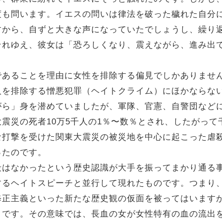
度も問います。イエスの問いは律法を破った穢れた自分
すから、自ずと大きな声になっていたでしょうし、繰り
それゆえ、彼女は「恐ろしくなり、震えながら、進み出
あることを理由に女性を排除する偏見でしかありませ
人を排除する憎悪犯罪（ヘイトクライム）にほかならな
がら」身を潜めていましたが、軍隊、官憲、自警団など
震災の死者10万5千人の1％〜数％とされ、したがっ
な打撃を受けた関東大震災の被災地を中心に起こった虐
ったのです。
はなかったという歴史認識が大手を振ってまかり通る
するヘイトスピーチと並行して現れたものです。つまり
修正主義といった新たな歴史観の仮面を被ってはいます
とです。その意味では、長血の女が女性特有の血の流出