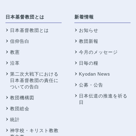
日本基督教団とは
新着情報
日本基督教団とは
お知らせ
信仰告白
教団新報
教憲
今月のメッセージ
沿革
日毎の糧
第二次大戦下における
Kyodan News
日本基督教団の責任に
公募・公告
ついての告白
日本伝道の推進を祈る
教団機構図
日
教団総会
統計
神学校・キリスト教教