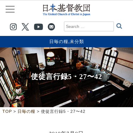
日毎の糧
,
未分類
使徒言行録5・27〜42
>
>
TOP
日毎の糧
使徒言行録5・27〜42