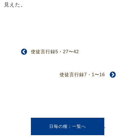
見えた。
使徒言行録5・27〜42
使徒言行録7・1〜16
,
日毎の糧