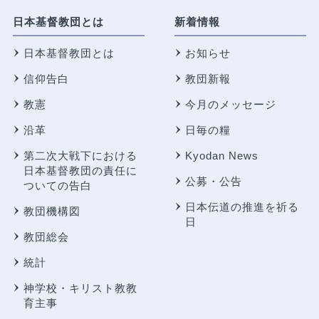
日本基督教団とは
新着情報
日本基督教団とは
お知らせ
信仰告白
教団新報
教憲
今月のメッセージ
沿革
日毎の糧
第二次大戦下における
Kyodan News
日本基督教団の責任に
公募・公告
ついての告白
日本伝道の推進を祈る
教団機構図
日
教団総会
統計
神学校・キリスト教教
育主事