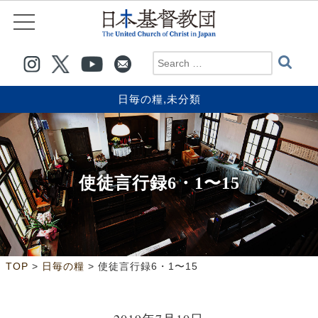
日毎の糧
,
未分類
使徒言行録6・1〜15
>
>
TOP
日毎の糧
使徒言行録6・1〜15