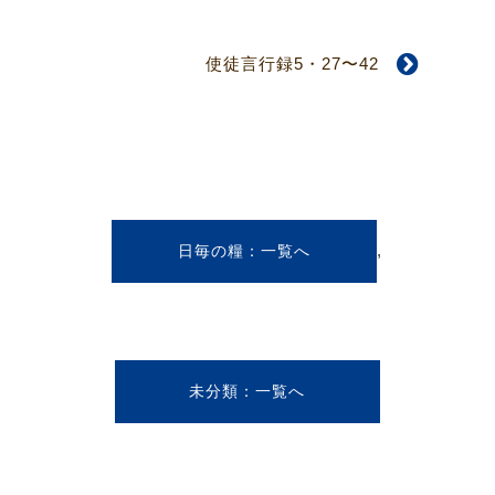
使徒言行録5・27〜42
,
日毎の糧
未分類