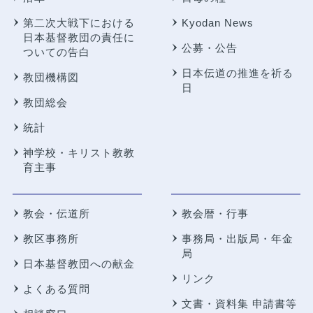
第二次大戦下における
Kyodan News
日本基督教団の責任に
公募・公告
ついての告白
日本伝道の推進を祈る
教団機構図
日
教団総会
統計
神学校・キリスト教教
育主事
教会・伝道所
教会暦・行事
教区事務所
事務局・出版局・年金
局
日本基督教団への献金
リンク
よくある質問
文書・資料集 申請書等