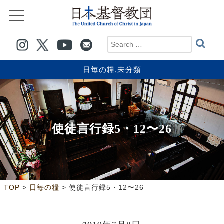
日毎の糧
,
未分類
使徒言行録5・12〜26
>
>
TOP
日毎の糧
使徒言行録5・12〜26