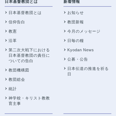
日本基督教団とは
新着情報
日本基督教団とは
お知らせ
信仰告白
教団新報
教憲
今月のメッセージ
沿革
日毎の糧
第二次大戦下における
Kyodan News
日本基督教団の責任に
公募・公告
ついての告白
日本伝道の推進を祈る
教団機構図
日
教団総会
統計
神学校・キリスト教教
育主事