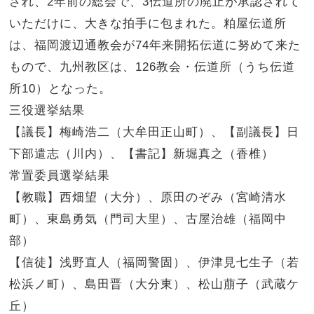
され、2年前の総会で、3伝道所の廃止が承認されて
いただけに、大きな拍手に包まれた。粕屋伝道所
は、福岡渡辺通教会が74年来開拓伝道に努めて来た
もので、九州教区は、126教会・伝道所（うち伝道
所10）となった。
三役選挙結果
【議長】梅崎浩二（大牟田正山町）、【副議長】日
下部遣志（川内）、【書記】新堀真之（香椎）
常置委員選挙結果
【教職】西畑望（大分）、原田のぞみ（宮崎清水
町）、東島勇気（門司大里）、古屋治雄（福岡中
部）
【信徒】浅野直人（福岡警固）、伊津見七生子（若
松浜ノ町）、島田晋（大分東）、松山萠子（武蔵ケ
丘）