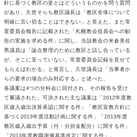
針に基づく教区の姿とはどういうものかを問う質問
があり、久世そらち教区議長は「教区全体について
明確に言い切ることはできない」と答えた。また常
置委員会報告に記載された「札幌教会役員会への勧
告の実施を求める件」に関し、当該教会の米倉美佐
男議員は「論点整理のために教区と話し合っている
が、そこに至っていない。常置委員会記録を見せて
もらえばわかる」と発言し、久世議長は「当事者か
らの要求の場合のみ対応する」と述べた。
各議案は4つの分科会に回付され、その報告を受け
て審議された。可決された主な議案は「2012年度教
区歳入歳出決算承認に関する件」「教区宣教方針に
基づく2013年度活動計画に関する件」「2013年度
教区歳入歳出予算（付・分担金配分）に関する件」
「2013年度教職謝儀基準改定に関する件」。