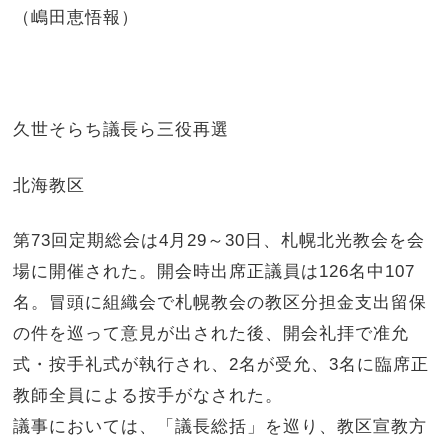
（嶋田恵悟報）
久世そらち議長ら三役再選
北海教区
第73回定期総会は4月29～30日、札幌北光教会を会
場に開催された。開会時出席正議員は126名中107
名。冒頭に組織会で札幌教会の教区分担金支出留保
の件を巡って意見が出された後、開会礼拝で准允
式・按手礼式が執行され、2名が受允、3名に臨席正
教師全員による按手がなされた。
議事においては、「議長総括」を巡り、教区宣教方