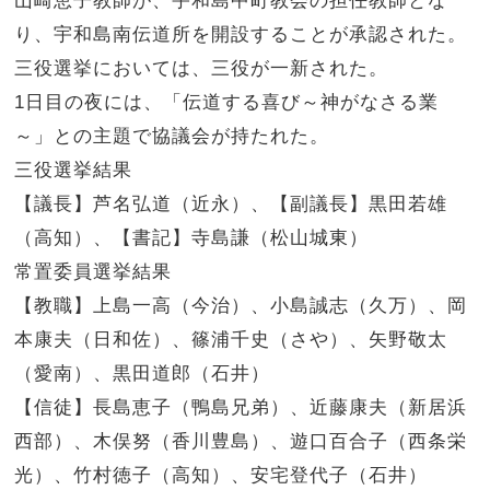
山崎恵子教師が、宇和島中町教会の担任教師とな
り、宇和島南伝道所を開設することが承認された。
三役選挙においては、三役が一新された。
1日目の夜には、「伝道する喜び～神がなさる業
～」との主題で協議会が持たれた。
三役選挙結果
【議長】芦名弘道（近永）、【副議長】黒田若雄
（高知）、【書記】寺島謙（松山城東）
常置委員選挙結果
【教職】上島一高（今治）、小島誠志（久万）、岡
本康夫（日和佐）、篠浦千史（さや）、矢野敬太
（愛南）、黒田道郎（石井）
【信徒】長島恵子（鴨島兄弟）、近藤康夫（新居浜
西部）、木俣努（香川豊島）、遊口百合子（西条栄
光）、竹村徳子（高知）、安宅登代子（石井）