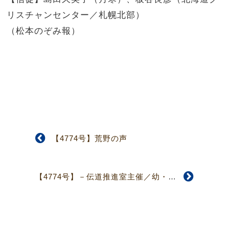
リスチャンセンター／札幌北部）
（松本のぞみ報）
【4774号】荒野の声
【4774号】－伝道推進室主催／幼・保一体化に向けての「子ども子育て新システム」緊急研修会－