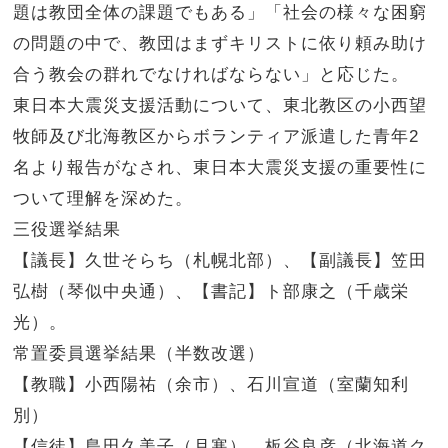
題は教団全体の課題でもある」「社会の様々な困窮
の問題の中で、教団はまずキリストに依り頼み助け
合う教会の群れでなければならない」と応じた。
東日本大震災支援活動について、東北教区の小西望
牧師及び北海教区からボランティア派遣した青年2
名より報告がなされ、東日本大震災支援の重要性に
ついて理解を深めた。
三役選挙結果
【議長】久世そらち（札幌北部）、【副議長】笠田
弘樹（琴似中央通）、【書記】ト部康之（千歳栄
光）。
常置委員選挙結果（半数改選）
【教職】小西陽祐（余市）、石川宣道（室蘭知利
別）
【信徒】島田久美子（月寒）、板谷良彦（北海道ク