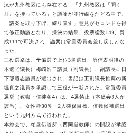
況が九州教区にも存在する」「九州教区は『聞く
耳』を持っている」と議論が並行線をたどる中で、
「議案を取り下げ、練り直す」意見がセコンドを得
て修正動議となり、採決の結果、投票総数149、賛
成111で可決され、議案は常置委員会差し戻しとな
った。
三役選挙は、予備選で上位3名選出、所信表明後の
本選で議長に梅崎浩二議員（副議長）、副議長に日
下部遣志議員が選出され、書記は正副議長推薦の新
堀真之議員を承認して三役が一新された。常置委員
選挙（教職・信徒各4）は、4選禁止（本総会3人が
該当）、女性枠30％・2人確保目標、倍数候補選出
という九州方式で行われた。
本総会で、粕屋伝道所（西岡巌教師）の開設が承認