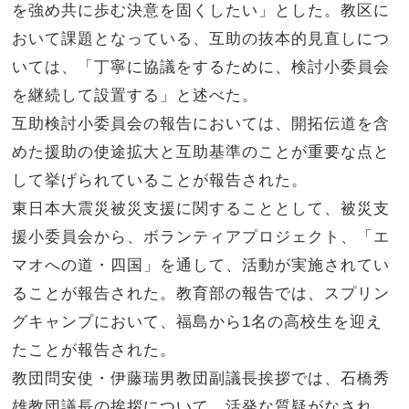
を強め共に歩む決意を固くしたい」とした。教区に
おいて課題となっている、互助の抜本的見直しにつ
いては、「丁寧に協議をするために、検討小委員会
を継続して設置する」と述べた。
互助検討小委員会の報告においては、開拓伝道を含
めた援助の使途拡大と互助基準のことが重要な点と
して挙げられていることが報告された。
東日本大震災被災支援に関することとして、被災支
援小委員会から、ボランティアプロジェクト、「エ
マオへの道・四国」を通して、活動が実施されてい
ることが報告された。教育部の報告では、スプリン
グキャンプにおいて、福島から1名の高校生を迎え
たことが報告された。
教団問安使・伊藤瑞男教団副議長挨拶では、石橋秀
雄教団議長の挨拶について、活発な質疑がなされ