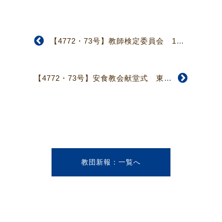
【4772・73号】教師検定委員会 13年秋季検定試験準備に着手
【4772・73号】安食教会献堂式 東京教区被災教会献堂成る
教団新報