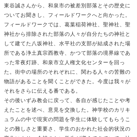
東谷誠さんから、和泉市の被差別部落とその歴史に
ついてお聞きし、フィールドワークへと向かった。
フィールドワークでは、葛葉稲荷神社、聖神社、聖
神社から排除された部落の人々が自分たちの神社と
して建てた八坂神社、水平社の支部が結成された場
所である浄土真宗西教寺、かつて部落の境界線であ
った常夜灯跡、和泉市立人権文化センターを回っ
た。街中の場所のそれぞれに、関わる人々の苦難の
物語があることを聞くことができた。今度は我々が
それをさらに伝える番である。
その後いずみ教会に戻って、各自が感じたことや考
えたことを述べ、意見を交換した。神学校のカリキ
ュラムの中で現実の問題を学生に体験してもらうこ
との難しさと重要さ、学生のおかれた社会的状況の