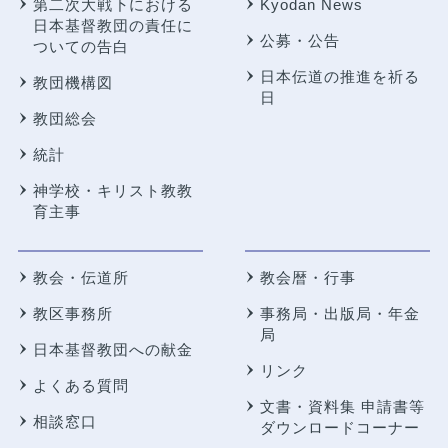
第二次大戦下における
Kyodan News
日本基督教団の責任に
公募・公告
ついての告白
日本伝道の推進を祈る
教団機構図
日
教団総会
統計
神学校・キリスト教教
育主事
教会・伝道所
教会暦・行事
教区事務所
事務局・出版局・年金
局
日本基督教団への献金
リンク
よくある質問
文書・資料集 申請書等
相談窓口
ダウンロードコーナー