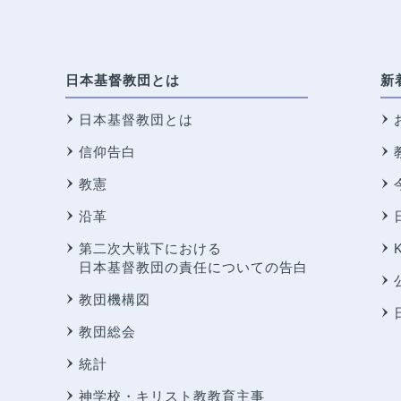
日本基督教団とは
新
日本基督教団とは
信仰告白
教憲
沿革
第二次大戦下における
日本基督教団の責任についての告白
教団機構図
教団総会
統計
神学校・キリスト教教育主事