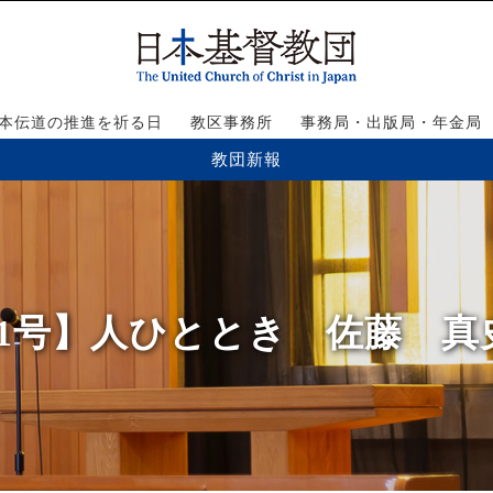
本伝道の推進を祈る日
教区事務所
事務局・出版局・年金局
教団新報
771号】人ひととき 佐藤 真