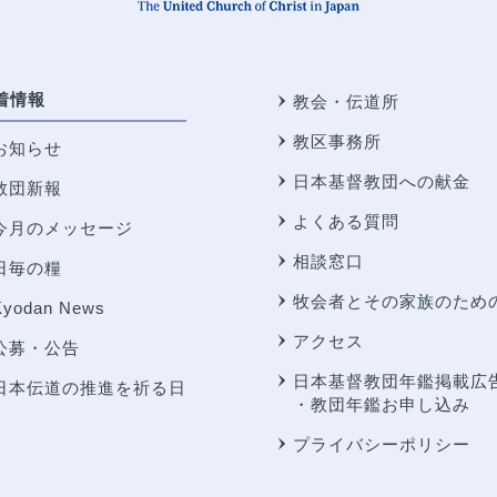
着情報
教会・伝道所
教区事務所
お知らせ
日本基督教団への献金
教団新報
よくある質問
今月のメッセージ
相談窓口
日毎の糧
牧会者とその家族のため
Kyodan News
アクセス
公募・公告
日本基督教団年鑑掲載広
日本伝道の推進を祈る日
・教団年鑑お申し込み
プライバシーポリシー