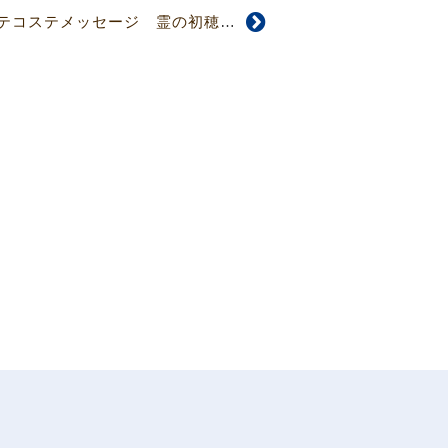
【4772・73号】ペンテコステメッセージ 霊の初穂をいただいているわたしたち