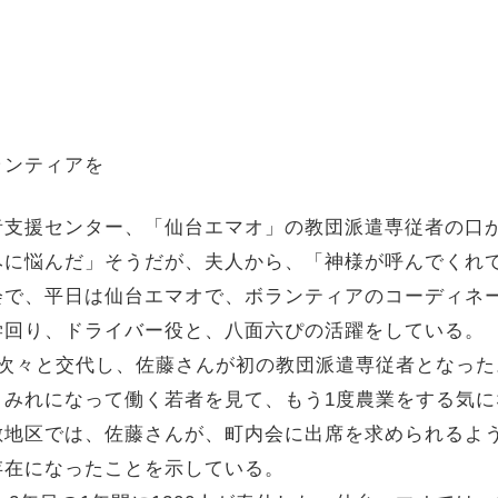
ランティアを
者支援センター、「仙台エマオ」の教団派遣専従者の口
みに悩んだ」そうだが、夫人から、「神様が呼んでくれ
会で、平日は仙台エマオで、ボランティアのコーディネ
学回り、ドライバー役と、八面六ぴの活躍をしている。
が次々と交代し、佐藤さんが初の教団派遣専従者となった
まみれになって働く若者を見て、もう1度農業をする気
敷地区では、佐藤さんが、町内会に出席を求められるよ
存在になったことを示している。