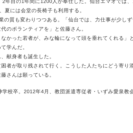
。2年目の1年間に1200人が奉仕した。仙台エマオでは、
し、夏には会堂の長椅子も利用する。
作業の質も変わりつつある。「仙台では、力仕事が少し
世代のボランティアを」と佐藤さん。
しなかった若者が、みな輪になって頭を垂れてくれる」
めて学んだ。
れ、献身者も誕生した。
貧困者が取り残されて行く。こうした人たちにどう寄り
佐藤さんは願っている。
神学校卒。2012年4月、教団派遣専従者・いずみ愛泉教