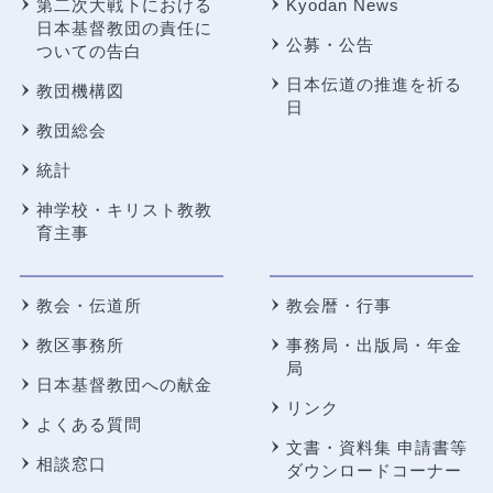
第二次大戦下における
Kyodan News
日本基督教団の責任に
公募・公告
ついての告白
日本伝道の推進を祈る
教団機構図
日
教団総会
統計
神学校・キリスト教教
育主事
教会・伝道所
教会暦・行事
教区事務所
事務局・出版局・年金
局
日本基督教団への献金
リンク
よくある質問
文書・資料集 申請書等
相談窓口
ダウンロードコーナー