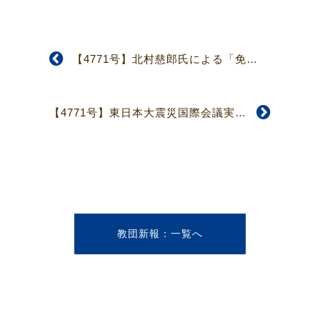
【4771号】北村慈郎氏による「免職処分無効確認等請求事件」 東京地裁判決 「訴えをいずれも却下」
【4771号】東日本大震災国際会議実行委員会 東北学院大学との共催により開催を決定
教団新報