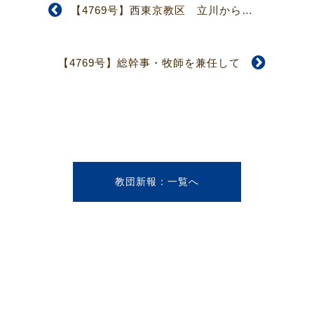
【4769号】西東京教区 立川からしだね伝道所開設
【4769号】総幹事・牧師を兼任して
教団新報