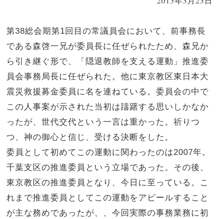
2013年3月23日
第38総会期第1回目の常議員会において、前事務長
である森啓一兄が委員長に任ぜられたため、森兄か
ら引き継ぐ形で、「隠退教師を支える運動」推進委
員会事務局長に任ぜられた。他に東京教区東日本大
震災救援募金委員に名を連ねている。委員会の中で
この人事案が示された当初は躊躇する思いしかなか
ったが、世代交代という一言は重かった。祈りつ
つ、神の御心と信じ、受ける決断をした。
委員として初めてこの運動に関わったのは2007年。
千葉支区の推進委員という立場であった。その後、
東京教区の推進委員となり、今日に至っている。こ
れまで推進委員としてこの運動をアピールすること
が主な務めであったが、、今回実際の事務業務に初