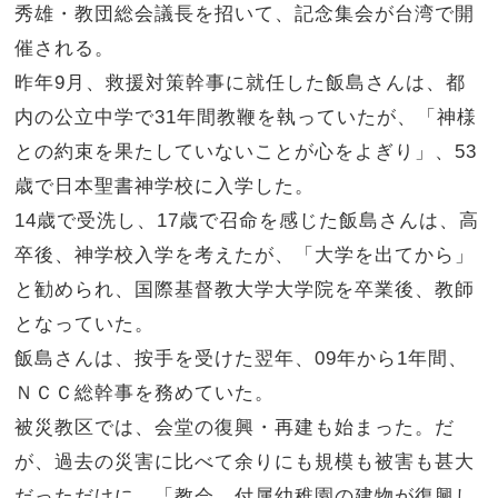
秀雄・教団総会議長を招いて、記念集会が台湾で開
催される。
昨年9月、救援対策幹事に就任した飯島さんは、都
内の公立中学で31年間教鞭を執っていたが、「神様
との約束を果たしていないことが心をよぎり」、53
歳で日本聖書神学校に入学した。
14歳で受洗し、17歳で召命を感じた飯島さんは、高
卒後、神学校入学を考えたが、「大学を出てから」
と勧められ、国際基督教大学大学院を卒業後、教師
となっていた。
飯島さんは、按手を受けた翌年、09年から1年間、
ＮＣＣ総幹事を務めていた。
被災教区では、会堂の復興・再建も始まった。だ
が、過去の災害に比べて余りにも規模も被害も甚大
だっただけに、「教会、付属幼稚園の建物が復興し