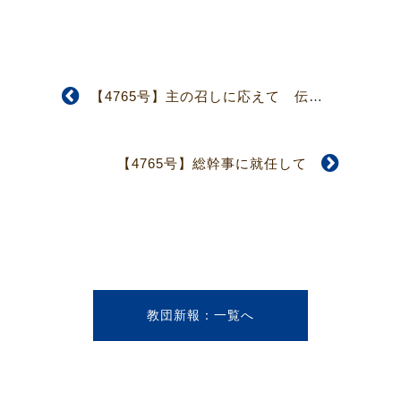
【4765号】主の召しに応えて 伝道のともしび
【4765号】総幹事に就任して
教団新報