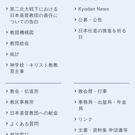
第二次大戦下における
Kyodan News
日本基督教団の責任に
公募・公告
ついての告白
日本伝道の推進を祈る
教団機構図
日
教団総会
統計
神学校・キリスト教教
育主事
教会・伝道所
教会暦・行事
教区事務所
事務局・出版局・年金
局
日本基督教団への献金
リンク
よくある質問
文書・資料集 申請書等
相談窓口