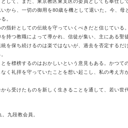
として、また、東京教区東支区の委員としても奉仕し
いから、一切の御用を80歳を機として退いた。今、母
いる。
の指針としての伝統を守っていくべきだと信じている。
仰を持つ教職によって導かれ、信徒が集い、主にある聖
伝統を保ち続けるのは楽ではないが、過去を否定するだ
る。
とを標榜するのはおかしいという意見もある。かつて
もなく礼拝を守っていたことを想い起こし、私の考え方
から受けたものを新しく生きることを通して、若い世
れ。九段教会員。