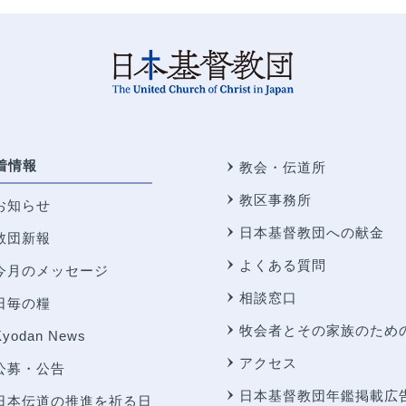
着情報
教会・伝道所
教区事務所
お知らせ
日本基督教団への献金
教団新報
よくある質問
今月のメッセージ
相談窓口
日毎の糧
牧会者とその家族のため
Kyodan News
アクセス
公募・公告
日本基督教団年鑑掲載広
日本伝道の推進を祈る日