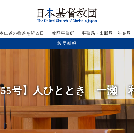
本伝道の推進を祈る日
教区事務所
事務局・出版局・年金局
教団新報
4･55号】人ひととき 一瀬