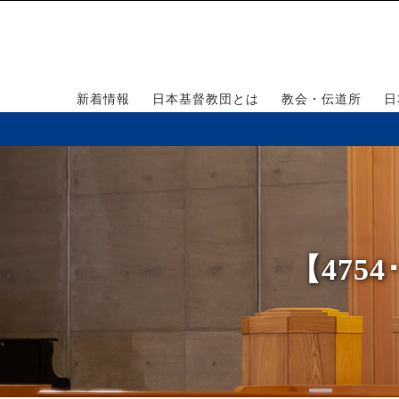
新着情報
日本基督教団とは
教会・伝道所
日
【475