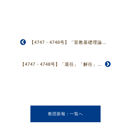
【4747・4748号】「宣教基礎理論」改訂のためのガイドライン 宣教研究所委員会
【4747・4748号】「退任」「解任」で答申 第6回信仰職制委員会
教団新報