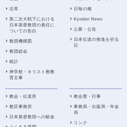
沿革
日毎の糧
第二次大戦下における
Kyodan News
日本基督教団の責任に
公募・公告
ついての告白
日本伝道の推進を祈る
教団機構図
日
教団総会
統計
神学校・キリスト教教
育主事
教会・伝道所
教会暦・行事
教区事務所
事務局・出版局・年金
局
日本基督教団への献金
リンク
よくある質問