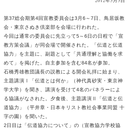
2012年5月5日
第37総会期第4回宣教委員会は3月6～7日、鳥居坂教
会・東京さぬき倶楽部を会場に行われた。
今回は通常の委員会に先立って5～6日の日程で「宣
教方策会議」が同会場で開催された。「伝道と伝道
協力」を主題に、副題として「共通理解と協働を求
めて」を掲げた。自主参加を含む84名が参加。
石橋秀雄教団議長の説教による開会礼拝に始まり、
主題講演Ⅰ「伝道とは何か」（神代真砂実・東京神
学大学）を聞き、講演を受けて4名のパネラーによ
る協議がなされた。夕食後、主題講演Ⅱ「伝道と伝
道協力」（平井章・日本キリスト教社会事業同盟 十
字の園）を聞いた。
2日目は「伝道協力について」の（宣教協力学校協