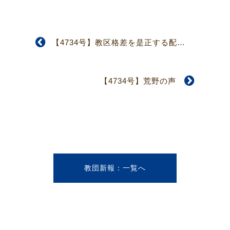
【4734号】教区格差を是正する配分案を模索立案 第4回教区活動連帯金検討委員会
【4734号】荒野の声
教団新報