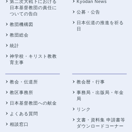
第二次大戦下における
Kyodan News
日本基督教団の責任に
公募・公告
ついての告白
日本伝道の推進を祈る
教団機構図
日
教団総会
統計
神学校・キリスト教教
育主事
教会・伝道所
教会暦・行事
教区事務所
事務局・出版局・年金
局
日本基督教団への献金
リンク
よくある質問
文書・資料集 申請書等
相談窓口
ダウンロードコーナー