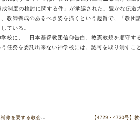
養成制度の検討に関する件」が承認された。豊かな伝道
に、教師養成のあるべき姿を描くという趣旨で、「教団
としている。
神学校に、「日本基督教団信仰告白、教憲教規を順守す
いう任務を委託出来ない神学校には、認可を取り消すこ
【4729・4730号】新築・大規模補修を要する教会多数