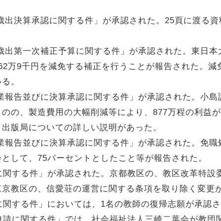
歳入歳出決算承認に関する件」が承認された。25頁に渡る
歳入歳出第一次補正予算に関する件」が承認された。東日
62万9千円を減免する補正を行うことが報告された。減免
いる。
局事業報告並びに決算承認に関する件」が承認された。小
のの、製造費用の大幅削減等により、877万程の利益
、出版局についての詳しい説明があった。
局事業報告並びに決算承認に関する件」が承認された。免
として、75パーセントとしたこと等が報告された。
に関する件」が承認された。京都教区の、教区改革特設
東京教区の、信愛荘の運営に関する条項を取り除く変更
に関する件」においては、1名の教師の復帰志願が承認
申請に関する件」では、社会福祉法人三崎二葉会が教団