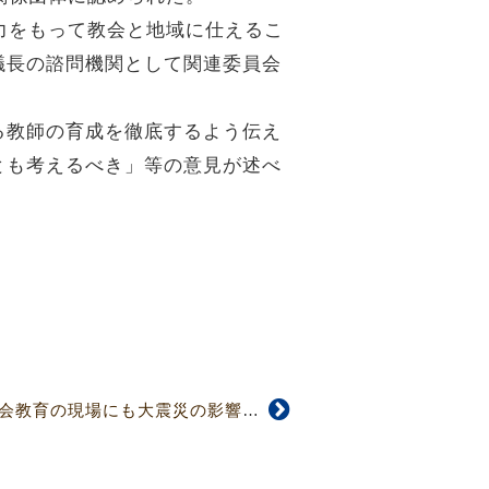
力をもって教会と地域に仕えるこ
議長の諮問機関として関連委員会
る教師の育成を徹底するよう伝え
とも考えるべき」等の意見が述べ
【4729・4730号】教会教育の現場にも大震災の影響大 第3回教育委員会