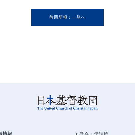
教団新報
着情報
教会・伝道所