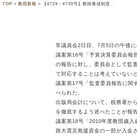
>
>
TOP
教団新報
【4729・4730号】教師養成制度の検討開始 その他、重要案件
常議員会2日目、7月5日の午後
議案第16号「予算決算委員会報
の報告に対し、委員会として監
て対応することは考えていない
議案第17号「監査委員報告に関
べられた。
出版局会計について、税務署か
を徹底するよう述べたことが報
議案第18号「2010年度教団
路大震災救援資金の一部が入金