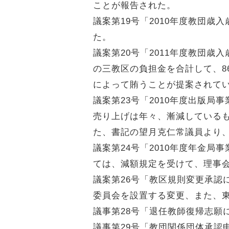
ことが報告された。
議案第19号「2010年度教団
た。
議案第20号「2011年度教団
の三教区の負担金を合計して、8
によって賄うことが提案されて
議案第23号「2010年度出版
売り上げは年々、漸減しているも
た、書記の望月克仁常議員より
議案第24号「2010年度年金
ては、減額規定を受けて、理事会
議案第26号「教区規則変更承認
委員会を設置する変更、また、
議事第28号「退任教師復帰志願
議事第29号「教団関係団体承認