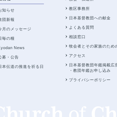
教区事務所
お知らせ
日本基督教団への献金
教団新報
よくある質問
今月のメッセージ
相談窓口
日毎の糧
牧会者とその家族のため
Kyodan News
アクセス
公募・公告
日本基督教団年鑑掲載広
日本伝道の推進を祈る日
・教団年鑑お申し込み
プライバシーポリシー