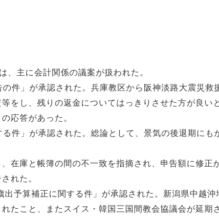
には、主に会計関係の議案が扱われた。
告の件」が承認された。兵庫教区から阪神淡路大震災救
査等をし、残りの返金についてはっきりさせた方が良い
との応答があった。
する件」が承認された。総論として、景気の後退期にも
ら、在庫と帳簿の間の不一致を指摘され、申告額に修正
告された。
歳入歳出予算補正に関する件」が承認された。新潟県中越
されたこと、またスイス・韓国三国間教会協議会が延期