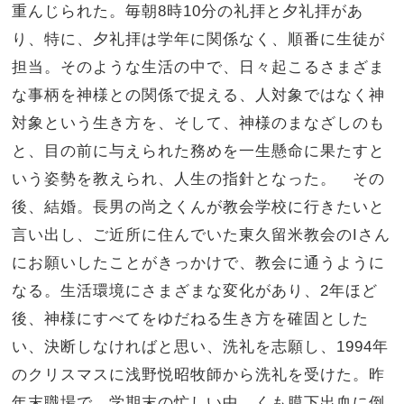
重んじられた。毎朝8時10分の礼拝と夕礼拝があ
り、特に、夕礼拝は学年に関係なく、順番に生徒が
担当。そのような生活の中で、日々起こるさまざま
な事柄を神様との関係で捉える、人対象ではなく神
対象という生き方を、そして、神様のまなざしのも
と、目の前に与えられた務めを一生懸命に果たすと
いう姿勢を教えられ、人生の指針となった。 その
後、結婚。長男の尚之くんが教会学校に行きたいと
言い出し、ご近所に住んでいた東久留米教会のIさん
にお願いしたことがきっかけで、教会に通うように
なる。生活環境にさまざまな変化があり、2年ほど
後、神様にすべてをゆだねる生き方を確固とした
い、決断しなければと思い、洗礼を志願し、1994年
のクリスマスに浅野悦昭牧師から洗礼を受けた。昨
年末職場で、学期末の忙しい中、くも膜下出血に倒