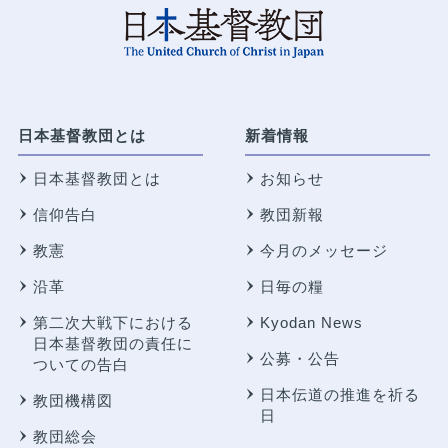
日本基督教団とは
新着情報
日本基督教団とは
お知らせ
信仰告白
教団新報
教憲
今月のメッセージ
沿革
日毎の糧
第二次大戦下における
Kyodan News
日本基督教団の責任に
公募・公告
ついての告白
日本伝道の推進を祈る
教団機構図
日
教団総会