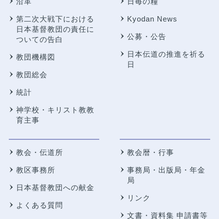
沿革
日毎の糧
第二次大戦下における
Kyodan News
日本基督教団の責任に
公募・公告
ついての告白
日本伝道の推進を祈る
教団機構図
日
教団総会
統計
神学校・キリスト教教
育主事
教会・伝道所
教会暦・行事
教区事務所
事務局・出版局・年金
局
日本基督教団への献金
リンク
よくある質問
文書・資料集 申請書等