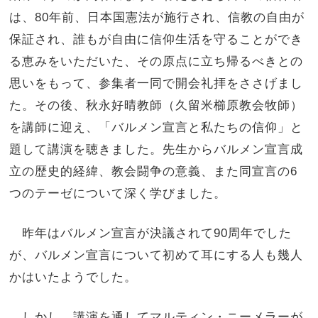
は、80年前、日本国憲法が施行され、信教の自由が
保証され、誰もが自由に信仰生活を守ることができ
る恵みをいただいた、その原点に立ち帰るべきとの
思いをもって、参集者一同で開会礼拝をささげまし
た。その後、秋永好晴教師（久留米櫛原教会牧師）
を講師に迎え、「バルメン宣言と私たちの信仰」と
題して講演を聴きました。先生からバルメン宣言成
立の歴史的経緯、教会闘争の意義、また同宣言の6
つのテーゼについて深く学びました。
昨年はバルメン宣言が決議されて90周年でした
が、バルメン宣言について初めて耳にする人も幾人
かはいたようでした。
しかし、講演を通してマルティン・ニーメラーが