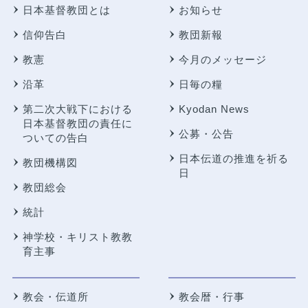
日本基督教団とは
お知らせ
信仰告白
教団新報
教憲
今月のメッセージ
沿革
日毎の糧
第二次大戦下における
Kyodan News
日本基督教団の責任に
公募・公告
ついての告白
日本伝道の推進を祈る
教団機構図
日
教団総会
統計
神学校・キリスト教教
育主事
教会・伝道所
教会暦・行事