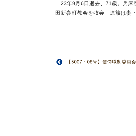
23年9月6日逝去、71歳。兵
田新参町教会を牧会。遺族は妻