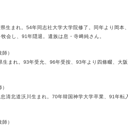
広島県生まれ。54年同志社大学大学院修了。同年より岡
牧会し、91年隠退。遺族は息・寺﨑純さん。
教師）
島県生まれ。93年受允、96年受按、93年より四條畷、
師）
国忠清北道沃川生まれ。70年韓国神学大学卒業、91年転
教師）