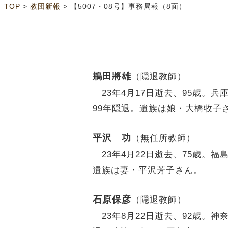
>
>
TOP
教団新報
【5007・08号】事務局報（8面）
鴘田將雄
（隠退教師）
23年4月17日逝去、95歳。
99年隠退。遺族は娘・大橋牧子
平沢 功
（無任所教師）
23年4月22日逝去、75歳。
遺族は妻・平沢芳子さん。
石原保彦
（隠退教師）
23年8月22日逝去、92歳。神