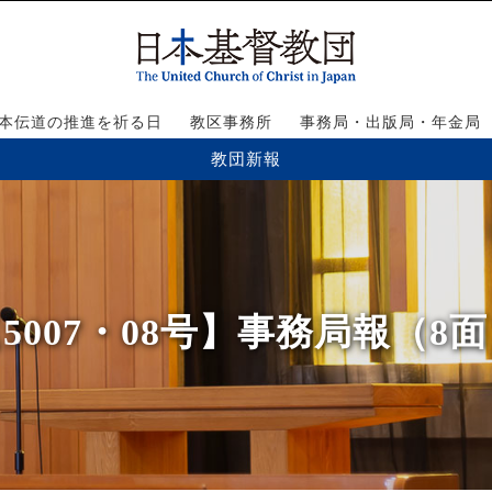
本伝道の推進を祈る日
教区事務所
事務局・出版局・年金局
教団新報
5007・08号】事務局報（8