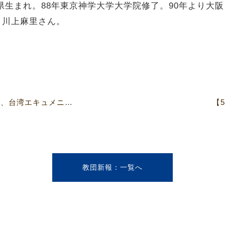
庫県生まれ。88年東京神学大学大学院修了。90年より大
・川上麻里さん。
【5007・08号】信仰職制委員会、台湾エキュメニカル・フォーラム運営委員会（8面）
【
教団新報