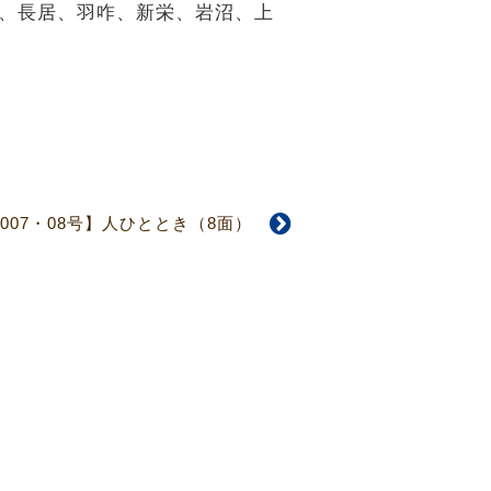
阪、長居、羽咋、新栄、岩沼、上
5007・08号】人ひととき（8面）