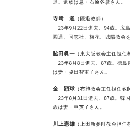
退。遺族は息・石原冬彦さん。
寺﨑 暹
（隠退教師）
23年9月22日逝去、94歳。
園通、同志社、梅花、城陽教会を
脇田眞一
（東大阪教会主任担任
23年8月8日逝去、87歳。徳
は妻・脇田智重子さん。
金 顕球
（布施教会主任担任教
23年8月31日逝去、87歳。韓
族は妻・申英子さん。
川上憲雄
（上田新参町教会担任