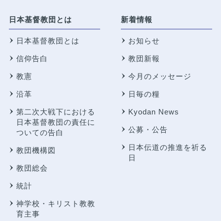
日本基督教団とは
新着情報
日本基督教団とは
お知らせ
信仰告白
教団新報
教憲
今月のメッセージ
沿革
日毎の糧
第二次大戦下における
Kyodan News
日本基督教団の責任に
公募・公告
ついての告白
日本伝道の推進を祈る
教団機構図
日
教団総会
統計
神学校・キリスト教教
育主事