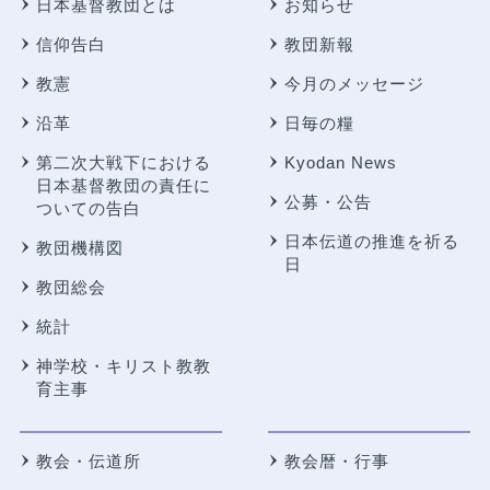
日本基督教団とは
お知らせ
信仰告白
教団新報
教憲
今月のメッセージ
沿革
日毎の糧
第二次大戦下における
Kyodan News
日本基督教団の責任に
公募・公告
ついての告白
日本伝道の推進を祈る
教団機構図
日
教団総会
統計
神学校・キリスト教教
育主事
教会・伝道所
教会暦・行事