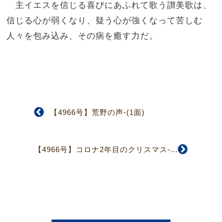
主イエスを信じる喜びにあふれて歌う讃美歌は、
信じる心が弱くなり、疑う心が強くなって苦しむ
人々を包み込み、その病を癒す力だ。
【4966号】荒野の声-(1面)
【4966号】コロナ2年目のクリスマス-高槻日吉台教会《高槻市》(2面)