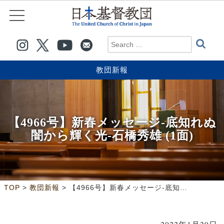
教団新報
【4966号】新春メッセージ-底知れぬ
闇から輝く光-石橋秀雄 (1面)
>
>
TOP
教団新報
【4966号】新春メッセージ-底知れぬ闇から輝く光-石橋秀雄 (1面)