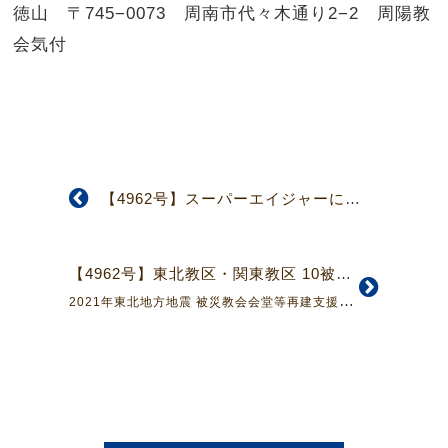
徳山 〒745−0073 周南市代々木通り2−2 周陽教
会気付
【4962号】スーパーエイジャーになる(4面)
【4962号】東北教区・関東教区 10被災教会の声 （オンライン訪問）
2021年東北地方地震 被災教会会堂等再建支援委員会