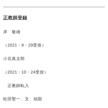
正教師登録
岸 敬雄
（2021・8・29受按）
小豆真太郎
（2021・10・24受按）
正教師転入
松田聖一、文 禎顥