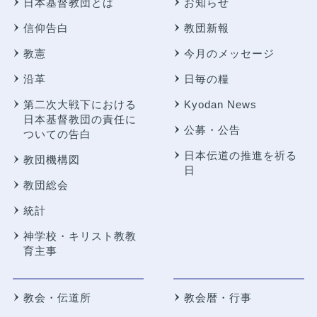
日本基督教団とは
お知らせ
信仰告白
教団新報
教憲
今月のメッセージ
沿革
日毎の糧
第二次大戦下における
Kyodan News
日本基督教団の責任に
公募・公告
ついての告白
日本伝道の推進を祈る
教団機構図
日
教団総会
統計
神学校・キリスト教教
育主事
教会・伝道所
教会暦・行事