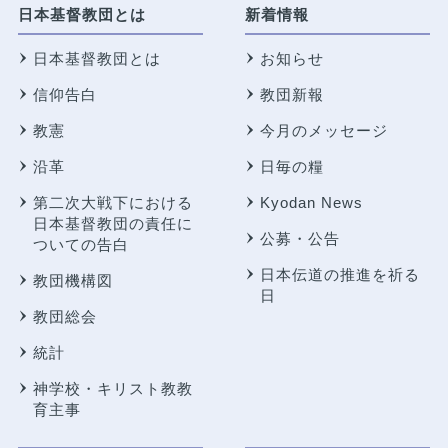
日本基督教団とは
新着情報
日本基督教団とは
お知らせ
信仰告白
教団新報
教憲
今月のメッセージ
沿革
日毎の糧
第二次大戦下における
Kyodan News
日本基督教団の責任に
公募・公告
ついての告白
日本伝道の推進を祈る
教団機構図
日
教団総会
統計
神学校・キリスト教教
育主事