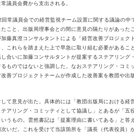
は常議員会費から支出される。
2回常議員会での経営監視チーム設置に関する議論の中
出たこと、出版局理事会との間に意見の隔たりがあった
が加藤真澄コンサルタントによる「経営改善プロジェク
と、これらを踏まえた上で早急に取り組む必要があるこ
話し合いに加藤コンサルタントが提案するステアリング
するものではないと強調した。なおステアリング・コミ
営改善プロジェクトチームが作成した改善案を教団や出
対して意見が出た。具体的には「教団出版局における経
ステアリング・コミッティとして協議し」とあるが「五
というもの。雲然書記は「提案理由に書いてある」と答
相次いだ。これを受けて当該箇所を「議長（代表役員）