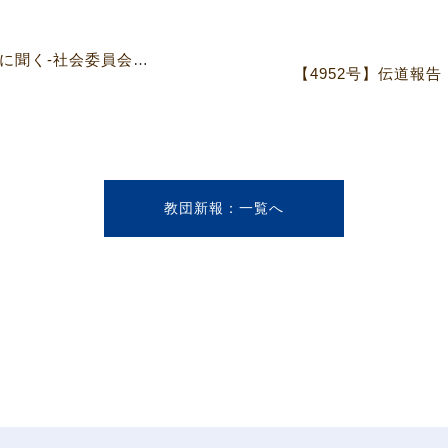
【4952号】社会での奉仕者の声に聞く-社会委員会が支援した活動の中から
教団新報