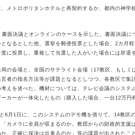
は、メトロポリタンホテルと再契約するか、都内の神学
、書面決議とオンラインのケースを示した。書面決議に
心となるとした他、選挙を郵便投票とした場合、2カ月程
一度に投票し、重複して当選した人がいた場合には辞退
局の会場と、全国のサテライト会場（17教区、もしく
発言者の指名方法等が課題となるとしつつ、各教区で集
の考えを述べた。機材については、テレビ会議のシステ
ーカーが一体化したもの（購入した場合、一台12万円
日と6月1日に、このシステムのデモ機を借りて、14教
、「カメラに全員が収まるのか。教団からの財政的支援
のか。正確に採決は出来るのか」等の課題が出されたこ