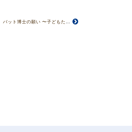
【4952号】伝道報告 バット博士の願い 〜子どもたちと共に〜