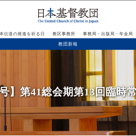
本伝道の推進を祈る日
教区事務所
事務局・出版局・年金局
教団新報
52号】第41総会期第13回臨時