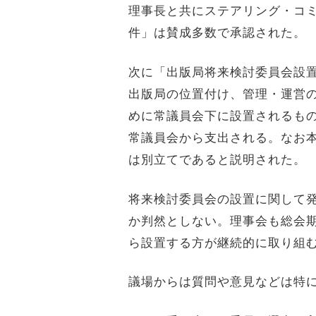
理事長と共にステアリング・コ
件」は賛成多数で承認された。
次に「出版局将来検討委員会設
出版局の位置付け、管理・運営
めに常議員会下に設置されるもの
常議員会から支出される。なお
は別立てであると説明された。
将来検討委員会の設置に関して発
か判然としない。理事会も総会期
ら設置する方が継続的に取り組
議場からは質問や意見などは特