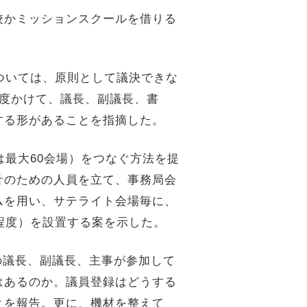
校かミッションスクールを借りる
ついては、原則として議決できな
度かけて、議長、副議長、書
する形があることを指摘した。
は最大60会場）をつなぐ方法を提
計のための人員を立て、事務局会
ムを用い、サテライト会場毎に、
程度）を設置する案を示した。
区の議長、副議長、主事が参加して
はあるのか。議員登録はどうする
とを報告。更に、機材を整えて