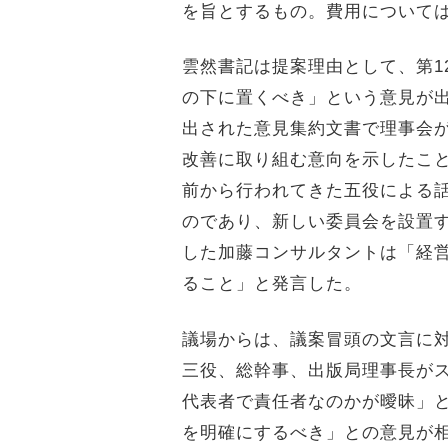
を旨とするもの。費用について
雲然書記は提案理由として、第1
の下に置くべき」という意見が
出された意見集約文書で理事会
改善に取り組む意向を示したこ
前から行われてきた五役による
のであり、新しい委員会を設置
した加藤コンサルタントは「経
ること」と発言した。
議場からは、議案冒頭の文言に
三役、総幹事、出版局理事長が
代表者で責任者なのかが曖昧」
を明確にするべき」との意見が