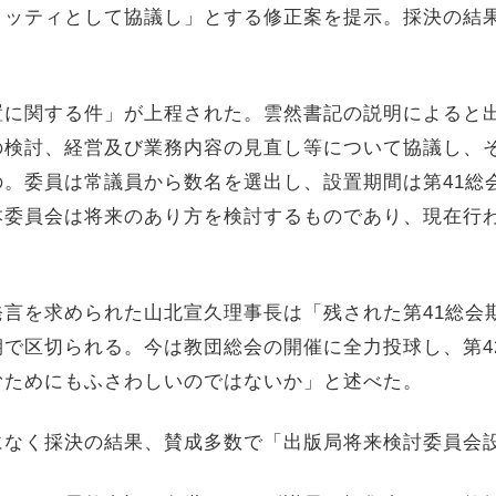
ミッティとして協議し」とする修正案を提示。採決の結
置に関する件」が上程された。雲然書記の説明によると
の検討、経営及び業務内容の見直し等について協議し、
。委員は常議員から数名を選出し、設置期間は第41総
本委員会は将来のあり方を検討するものであり、現在行
言を求められた山北宣久理事長は「残された第41総会
で区切られる。今は教団総会の開催に全力投球し、第4
むためにもふさわしいのではないか」と述べた。
になく採決の結果、賛成多数で「出版局将来検討委員会