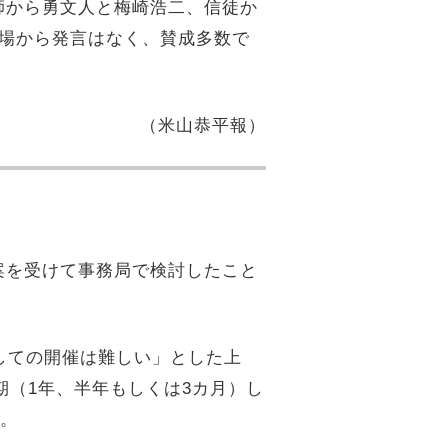
師から勇文人と梅崎浩二、信徒か
議場から発言はなく、賛成多数で
（米山恭平報）
案を受けて事務局で検討したこと
しての開催は難しい」とした上
期（1年、半年もしくは3カ月）し
た。