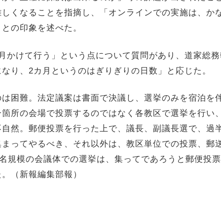
難しくなることを指摘し、「オンラインでの実施は、か
」との印象を述べた。
カ月かけて行う」という点について質問があり、道家総
になり、2カ月というのはぎりぎりの日数」と応じた。
のは困難。法定議案は書面で決議し、選挙のみを宿泊を
一箇所の会場で投票するのではなく各教区で選挙を行い
不自然。郵便投票を行った上で、議長、副議長選で、過
集まってやるべき、それ以外は、教区単位での投票、郵
0名規模の会議体での選挙は、集ってであろうと郵便投
た。（新報編集部報）