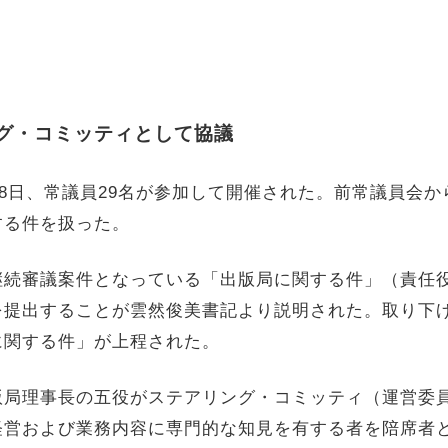
グ・コミッティとして協議
月8日、常議員29名が参加して開催された。前常議員会
する件を扱った。
継続審議案件となっている「出版局に関する件」（責任
を提出することが雲然俊美書記より説明された。取り下
に関する件」が上程された。
版局理事長の五役がステアリング・コミッティ（運営委
経営および業務内容に専門的な知見を有する者を陪席者