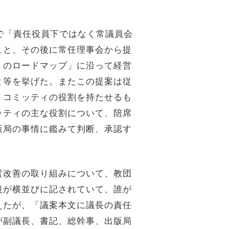
で「責任役員下ではなく常議員会
こと、その後に常任理事会から提
トのロードマップ」に沿って経営
と等を挙げた。またこの提案は従
・コミッティの役割を持たせるも
ッティの主な役割について、陪席
版局の事情に鑑みて判断、承認す
営改善の取り組みについて、教団
役が横並びに記されていて、誰が
えたが、「議案本文に議長の責任
が副議長、書記、総幹事、出版局