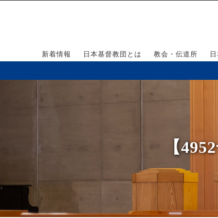
新着情報
日本基督教団とは
教会・伝道所
日
【49