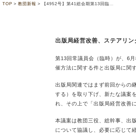
>
>
TOP
教団新報
【4952号】第41総会期第13回臨時常議員会
出版局経営改善、ステアリン
第13回常議員会（臨時）が、6
催方法に関する件と出版局に関
出版局関連ではまず前回からの
する）を取り下げ、新たな議案
れ、その上で「出版局経営改善
本議案は教団三役、総幹事、出
について協議し、必要に応じて