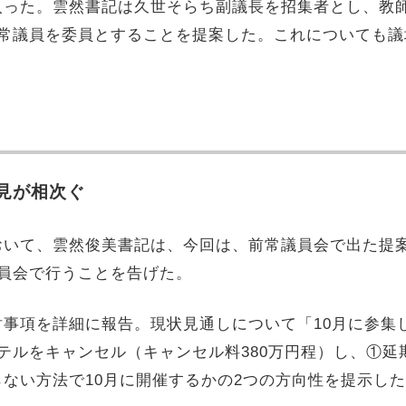
入った。雲然書記は久世そらち副議長を招集者とし、教
の常議員を委員とすることを提案した。これについても
見が相次ぐ
おいて、雲然俊美書記は、今回は、前常議員会で出た提
員会で行うことを告げた。
事項を詳細に報告。現状見通しについて「10月に参集
テルをキャンセル（キャンセル料380万円程）し、①延
ない方法で10月に開催するかの2つの方向性を提示し