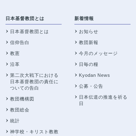
日本基督教団とは
新着情報
日本基督教団とは
お知らせ
信仰告白
教団新報
教憲
今月のメッセージ
沿革
日毎の糧
第二次大戦下における
Kyodan News
日本基督教団の責任に
公募・公告
ついての告白
日本伝道の推進を祈る
教団機構図
日
教団総会
統計
神学校・キリスト教教