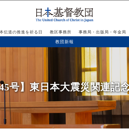
本伝道の推進を祈る日
教区事務所
事務局・出版局・年金局
教団新報
4・45号】東日本大震災関連記