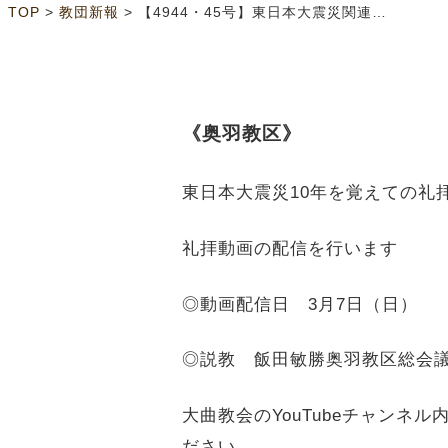
>
>
TOP
教団新報
【4944・45号】東日本大震災関連記念行事日程
《奥羽教区》
東日本大震災10年を覚えての礼
礼拝動画の配信を行います
◎動画配信日 3月7日（日）
◎説教 飯田敏勝奥羽教区総会
大曲教会のYouTubeチャン
ださい。