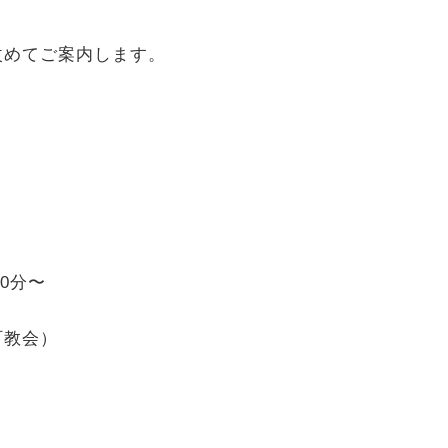
改めてご案内します。
0分〜
町教会）