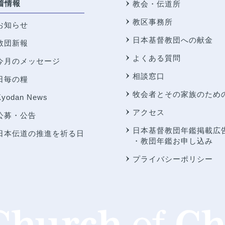
着情報
教会・伝道所
教区事務所
お知らせ
日本基督教団への献金
教団新報
よくある質問
今月のメッセージ
相談窓口
日毎の糧
牧会者とその家族のため
Kyodan News
アクセス
公募・公告
日本基督教団年鑑掲載広
日本伝道の推進を祈る日
・教団年鑑お申し込み
プライバシーポリシー