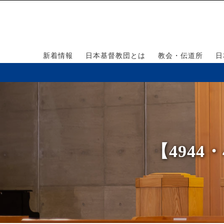
新着情報
日本基督教団とは
教会・伝道所
日
【494