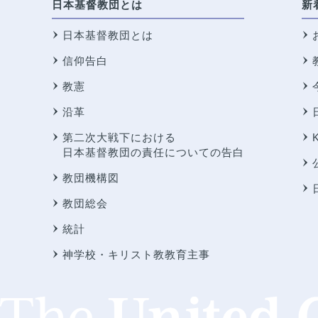
日本基督教団とは
新
日本基督教団とは
信仰告白
教憲
沿革
第二次大戦下における
日本基督教団の責任についての告白
教団機構図
教団総会
統計
神学校・キリスト教教育主事