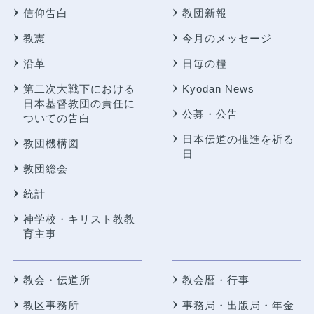
信仰告白
教団新報
教憲
今月のメッセージ
沿革
日毎の糧
第二次大戦下における
Kyodan News
日本基督教団の責任に
公募・公告
ついての告白
日本伝道の推進を祈る
教団機構図
日
教団総会
統計
神学校・キリスト教教
育主事
教会・伝道所
教会暦・行事
教区事務所
事務局・出版局・年金