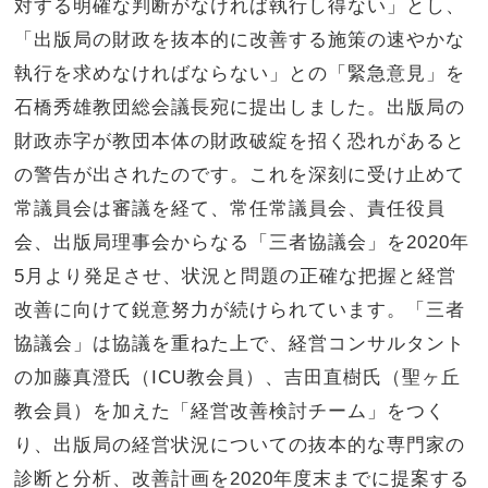
対する明確な判断がなければ執行し得ない」とし、
「出版局の財政を抜本的に改善する施策の速やかな
執行を求めなければならない」との「緊急意見」を
石橋秀雄教団総会議長宛に提出しました。出版局の
財政赤字が教団本体の財政破綻を招く恐れがあると
の警告が出されたのです。これを深刻に受け止めて
常議員会は審議を経て、常任常議員会、責任役員
会、出版局理事会からなる「三者協議会」を2020年
5月より発足させ、状況と問題の正確な把握と経営
改善に向けて鋭意努力が続けられています。「三者
協議会」は協議を重ねた上で、経営コンサルタント
の加藤真澄氏（ICU教会員）、吉田直樹氏（聖ヶ丘
教会員）を加えた「経営改善検討チーム」をつく
り、出版局の経営状況についての抜本的な専門家の
診断と分析、改善計画を2020年度末までに提案する