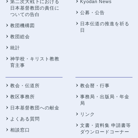
第二次大戦下における
Kyodan News
日本基督教団の責任に
公募・公告
ついての告白
日本伝道の推進を祈る
教団機構図
日
教団総会
統計
神学校・キリスト教教
育主事
教会・伝道所
教会暦・行事
教区事務所
事務局・出版局・年金
局
日本基督教団への献金
リンク
よくある質問
文書・資料集 申請書等
相談窓口
ダウンロードコーナー