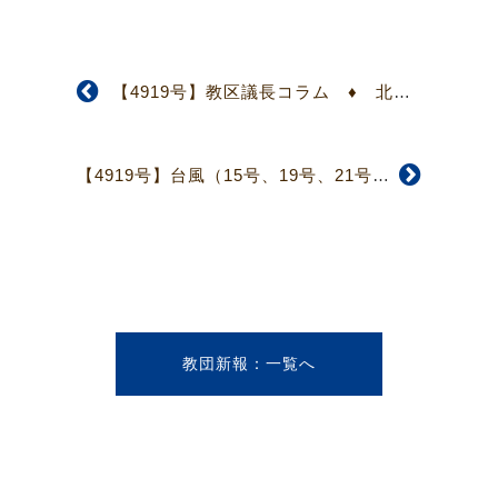
【4919号】教区議長コラム ♦ 北海教区 ♦ 原 和人 ギリギリでいこう！
【4919号】台風（15号、19号、21号）被害報告
教団新報